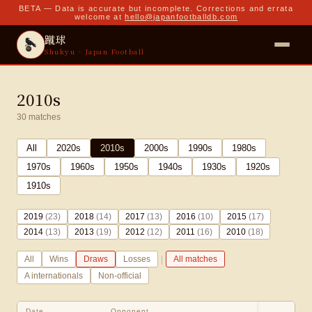
BETA — Data is accurate but incomplete. Corrections and errata
welcome at
hello@japanfootballdb.com
蹴球
Shukyu · Japan Football
2010s
30
matches
All
2020
s
2010
s
2000
s
1990
s
1980
s
1970
s
1960
s
1950
s
1940
s
1930
s
1920
s
1910
s
2019
(
23
)
2018
(
14
)
2017
(
13
)
2016
(
10
)
2015
(
17
)
2014
(
13
)
2013
(
19
)
2012
(
12
)
2011
(
16
)
2010
(
18
)
|
All
Wins
Draws
Losses
All matches
A internationals
Non-official
Date
Opponent
Sco