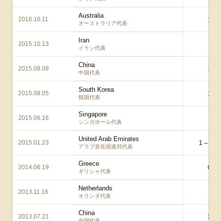
Australia
2016.10.11
1 – 
オーストラリア代表
Iran
2015.10.13
1 –
イラン代表
China
2015.08.09
1 – 
中国代表
South Korea
2015.08.05
1 – 
韓国代表
Singapore
2015.06.16
0 –
シンガポール代表
United Arab Emirates
2015.01.23
1 – 1
ae
アラブ首長国連邦代表
Greece
2014.06.19
0 – 
ギリシャ代表
Netherlands
2013.11.16
2 –
オランダ代表
China
2013.07.21
3 – 
中国代表