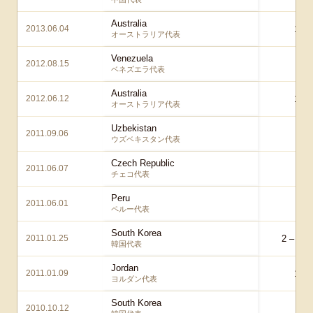
Australia
2013.06.04
1 – 
オーストラリア代表
Venezuela
2012.08.15
1 –
ベネズエラ代表
Australia
2012.06.12
1 – 
オーストラリア代表
Uzbekistan
2011.09.06
1 –
ウズベキスタン代表
Czech Republic
2011.06.07
0 –
チェコ代表
Peru
2011.06.01
0 –
ペルー代表
South Korea
2011.01.25
2 – 2
ae
韓国代表
Jordan
2011.01.09
1 – 
ヨルダン代表
South Korea
2010.10.12
0 –