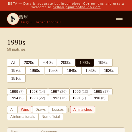
BETA — Data is accurate but incomplete. Corrections and errata
welcome at
hello@japanfootballdb.com
蹴球
Shukyu · Japan Football
1990s
59
matches
All
2020
s
2010
s
2000
s
1990
s
1980
s
1970
s
1960
s
1950
s
1940
s
1930
s
1920
s
1910
s
1999
(
7
)
1998
(
14
)
1997
(
26
)
1996
(
13
)
1995
(
17
)
1994
(
9
)
1993
(
22
)
1992
(
16
)
1991
(
7
)
1990
(
6
)
|
All
Wins
Draws
Losses
All matches
A internationals
Non-official
Date
Opponent