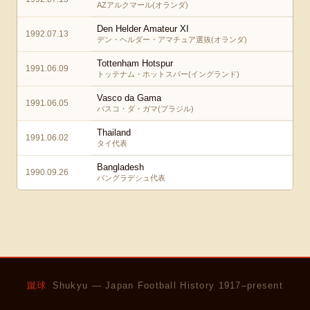
AZアルクマール(オランダ)
Den Helder Amateur XI
1992.07.13
デン・ヘルダー・アマチュア選抜(オランダ)
Tottenham Hotspur
1991.06.09
トッテナム・ホットスパー(イングランド)
Vasco da Gama
1991.06.05
バスコ・ダ・ガマ(ブラジル)
Thailand
1991.06.02
タイ代表
Bangladesh
1990.09.26
バングラデシュ代表
蹴球
Shukyu — Japan Football History 1917–present