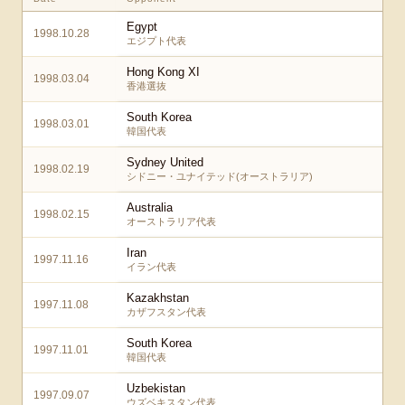
Egypt
1998.10.28
エジプト代表
Hong Kong XI
1998.03.04
香港選抜
South Korea
1998.03.01
韓国代表
Sydney United
1998.02.19
シドニー・ユナイテッド(オーストラリア)
Australia
1998.02.15
オーストラリア代表
Iran
1997.11.16
イラン代表
Kazakhstan
1997.11.08
カザフスタン代表
South Korea
1997.11.01
韓国代表
Uzbekistan
1997.09.07
ウズベキスタン代表