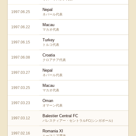
Nepal
1997.06.25
ネパール代表
Macau
1997.06.22
マカオ代表
Turkey
1997.06.15
トルコ代表
Croatia
1997.06.08
クロアチア代表
Nepal
1997.03.27
ネパール代表
Macau
1997.03.25
マカオ代表
Oman
1997.03.23
オマーン代表
Balestier Central FC
1997.03.12
バレスティアー・セントラルFC(シンガポール)
Romania XI
1997.02.16
ルーマニア選抜