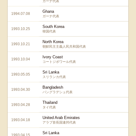
ガーナ代表
Ghana
1994.07.08
ガーナ代表
South Korea
1993.10.25
韓国代表
North Korea
1993.10.21
朝鮮民主主義人民共和国代表
Ivory Coast
1993.10.04
コートジボワール代表
Sri Lanka
1993.05.05
スリランカ代表
Bangladesh
1993.04.30
バングラデシュ代表
Thailand
1993.04.28
タイ代表
United Arab Emirates
1993.04.18
アラブ首長国連邦代表
Sri Lanka
1993.04.15