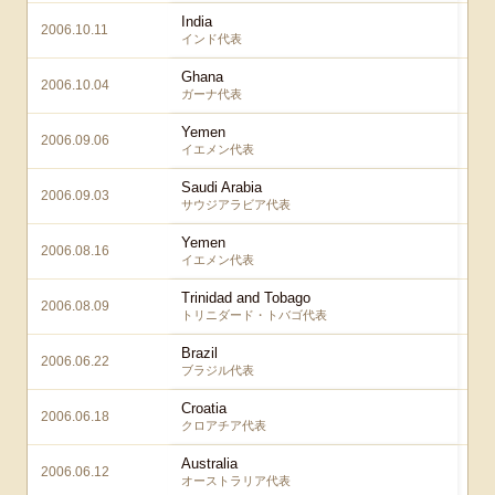
India
2006.10.11
インド代表
Ghana
2006.10.04
ガーナ代表
Yemen
2006.09.06
イエメン代表
Saudi Arabia
2006.09.03
サウジアラビア代表
Yemen
2006.08.16
イエメン代表
Trinidad and Tobago
2006.08.09
トリニダード・トバゴ代表
Brazil
2006.06.22
ブラジル代表
Croatia
2006.06.18
クロアチア代表
Australia
2006.06.12
1
オーストラリア代表