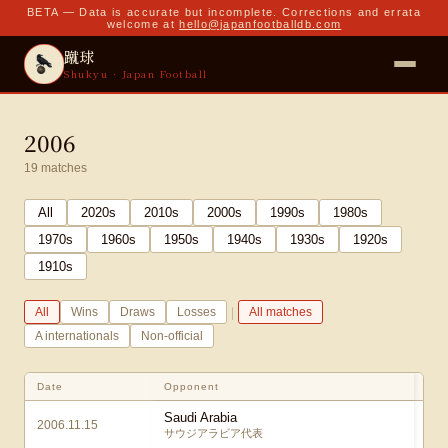
BETA — Data is accurate but incomplete. Corrections and errata
welcome at
hello@japanfootballdb.com
蹴球
Shukyu · Japan Football
2006
19
matches
All
2020
s
2010
s
2000
s
1990
s
1980
s
1970
s
1960
s
1950
s
1940
s
1930
s
1920
s
1910
s
|
All
Wins
Draws
Losses
All matches
A internationals
Non-official
Date
Opponent
Saudi Arabia
2006.11.15
サウジアラビア代表