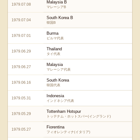
Malaysia B
1979.07.08
マレーシアB
South Korea B
1979.07.04
韓国B
Burma
1979.07.01
ビルマ代表
Thailand
1979.06.29
タイ代表
Malaysia
1979.06.27
マレーシア代表
South Korea
1979.06.16
韓国代表
Indonesia
1979.05.31
インドネシア代表
Tottenham Hotspur
1979.05.29
トッテナム・ホットスパー(イングランド)
Fiorentina
1979.05.27
フィオレンティナ(イタリア)