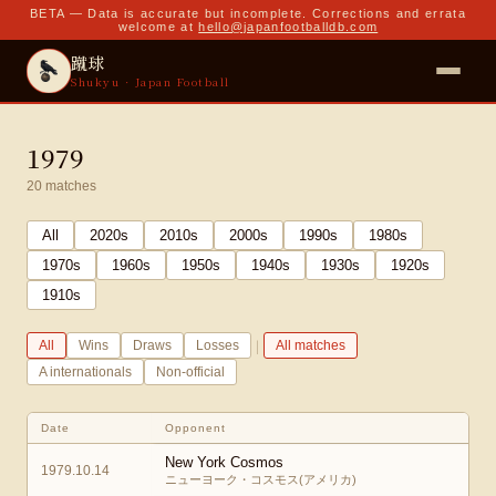
BETA — Data is accurate but incomplete. Corrections and errata
welcome at
hello@japanfootballdb.com
蹴球
Shukyu · Japan Football
1979
20
matches
All
2020
s
2010
s
2000
s
1990
s
1980
s
1970
s
1960
s
1950
s
1940
s
1930
s
1920
s
1910
s
|
All
Wins
Draws
Losses
All matches
A internationals
Non-official
Date
Opponent
New York Cosmos
1979.10.14
ニューヨーク・コスモス(アメリカ)