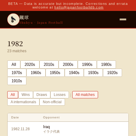
BETA — Data is accurate but incomplete. Corrections and errata
welcome at
hello@japanfootballdb.com
蹴球
Shukyu · Japan Football
1982
23
matches
All
2020
s
2010
s
2000
s
1990
s
1980
s
1970
s
1960
s
1950
s
1940
s
1930
s
1920
s
1910
s
|
All
Wins
Draws
Losses
All matches
A internationals
Non-official
Date
Opponent
Iraq
1982.11.28
イラク代表