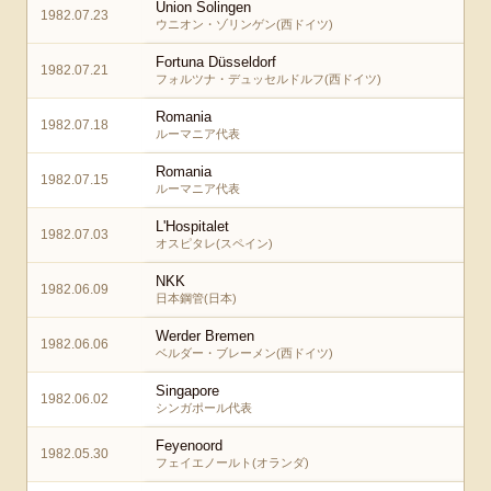
Union Solingen
1982.07.23
ウニオン・ゾリンゲン(西ドイツ)
Fortuna Düsseldorf
1982.07.21
フォルツナ・デュッセルドルフ(西ドイツ)
Romania
1982.07.18
ルーマニア代表
Romania
1982.07.15
ルーマニア代表
L'Hospitalet
1982.07.03
オスピタレ(スペイン)
NKK
1982.06.09
日本鋼管(日本)
Werder Bremen
1982.06.06
ベルダー・ブレーメン(西ドイツ)
Singapore
1982.06.02
シンガポール代表
Feyenoord
1982.05.30
フェイエノールト(オランダ)