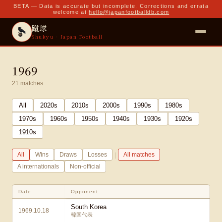
BETA — Data is accurate but incomplete. Corrections and errata
welcome at
hello@japanfootballdb.com
蹴球
Shukyu · Japan Football
1969
21
matches
All
2020
s
2010
s
2000
s
1990
s
1980
s
1970
s
1960
s
1950
s
1940
s
1930
s
1920
s
1910
s
|
All
Wins
Draws
Losses
All matches
A internationals
Non-official
Date
Opponent
South Korea
1969.10.18
韓国代表