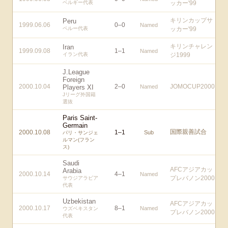
ベルギー代表
ッカー'99
キリンカップサ
Peru
1999.06.06
0
–
0
Named
ペルー代表
ッカー'99
キリンチャレン
Iran
1999.09.08
1
–
1
Named
イラン代表
ジ1999
J.League
Foreign
2000.10.04
2
–
0
JOMOCUP2000
Players XI
Named
Jリーグ外国籍
選抜
Paris Saint-
Germain
国際親善試合
2000.10.08
1
–
1
Sub
パリ・サンジェ
ルマン(フラン
ス)
Saudi
AFCアジアカッ
Arabia
2000.10.14
4
–
1
Named
プレバノン2000
サウジアラビア
代表
Uzbekistan
AFCアジアカッ
2000.10.17
8
–
1
Named
ウズベキスタン
プレバノン2000
代表