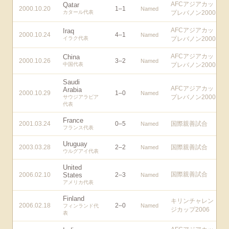
AFCアジアカッ
Qatar
2000.10.20
1
–
1
Named
カタール代表
プレバノン2000
AFCアジアカッ
Iraq
2000.10.24
4
–
1
Named
イラク代表
プレバノン2000
AFCアジアカッ
China
2000.10.26
3
–
2
Named
中国代表
プレバノン2000
Saudi
AFCアジアカッ
Arabia
2000.10.29
1
–
0
Named
プレバノン2000
サウジアラビア
代表
France
2001.03.24
0
–
5
国際親善試合
Named
フランス代表
Uruguay
2003.03.28
2
–
2
国際親善試合
Named
ウルグアイ代表
United
国際親善試合
2006.02.10
States
2
–
3
Named
アメリカ代表
Finland
キリンチャレン
2006.02.18
2
–
0
Named
フィンランド代
ジカップ2006
表