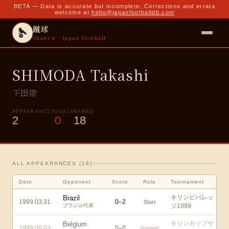
BETA — Data is accurate but incomplete. Corrections and errata
welcome at
hello@japanfootballdb.com
蹴球
Shukyu · Japan Football
SHIMODA Takashi
下田崇
APPEARANCES
GOALS
NAMED
2
0
18
ALL APPEARANCES (
18
)
Date
Opponent
Score
Role
Tournament
キリンビバレッ
Brazil
1999.03.31
0
–
2
Start
ブラジル代表
ジ1999
キリンカップサ
Belgium
1999.06.03
0
–
0
Named