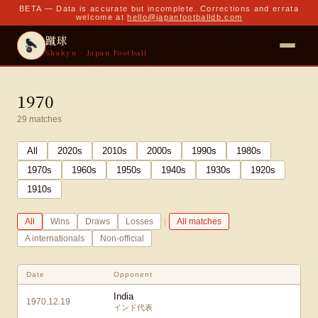
BETA — Data is accurate but incomplete. Corrections and errata
welcome at
hello@japanfootballdb.com
蹴球
Shukyu · Japan Football
1970
29
matches
All
2020
s
2010
s
2000
s
1990
s
1980
s
1970
s
1960
s
1950
s
1940
s
1930
s
1920
s
1910
s
|
All
Wins
Draws
Losses
All matches
A internationals
Non-official
Date
Opponent
India
1970.12.19
インド代表