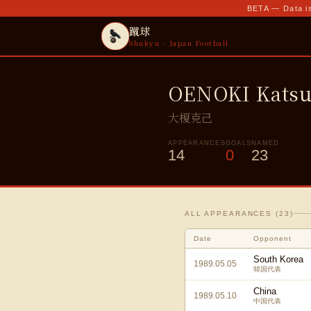
BETA — Data is
蹴球
Shukyu · Japan Football
OENOKI Kats
大榎克己
APPEARANCES
GOALS
NAMED
14
0
23
ALL APPEARANCES (
23
)
Date
Opponent
South Korea
1989.05.05
韓国代表
China
1989.05.10
中国代表