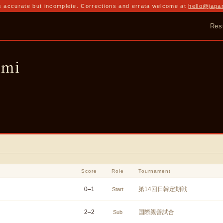
 accurate but incomplete. Corrections and errata welcome at
hello@japa
Res
umi
Score
Role
Tournament
0
–
1
第14回日韓定期戦
Start
2
–
2
国際親善試合
Sub