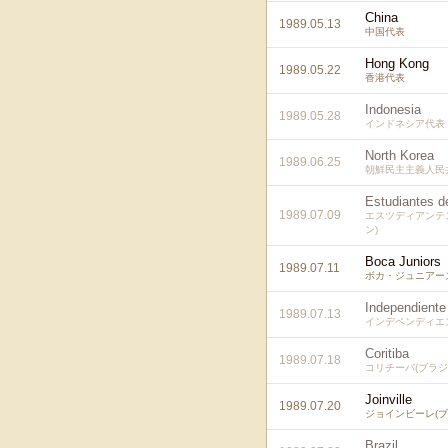
China
1989.05.13
中国代表
Hong Kong
1989.05.22
香港代表
Indonesia
1989.05.28
インドネシア代表
North Korea
1989.06.25
朝鮮民主主義人民
Estudiantes d
1989.07.09
エスツディアンテ
ン)
Boca Juniors
1989.07.11
ボカ・ジュニアーズ
Independiente
1989.07.13
インデペンディエン
Coritiba
1989.07.18
コリチーバ(ブラジ
Joinville
1989.07.20
ジョインビーレ(ブ
Brazil