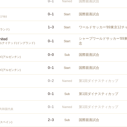
0
–
1
国際親善試合
Named
0
–
1
国際親善試合
Start
ジル)
1
–
3
ワールドサッカー'89東京12チ
Start
ランド)
シャープワールドサッカー'89
nited
0
–
1
Start
ユナイテッド(イングランド)
念
0
–
0
国際親善試合
Sub
(アルゼンチン)
0
–
1
国際親善試合
Start
(アルゼンチン)
0
–
2
第1回ダイナスティカップ
Named
0
–
1
第1回ダイナスティカップ
Sub
0
–
1
第1回ダイナスティカップ
Named
共和国代表
2
–
3
国際親善試合
Sub
スペイン)