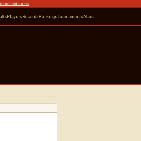
nfootballdb.com
ults
Players
Records
Rankings
Tournaments
About