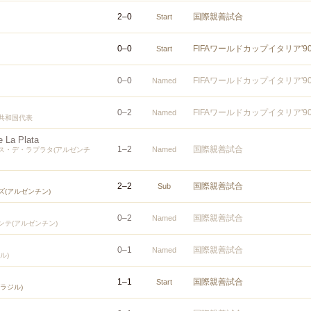
2
–
0
国際親善試合
Start
0
–
0
FIFAワールドカップイタリア'
Start
0
–
0
FIFAワールドカップイタリア'
Named
0
–
2
FIFAワールドカップイタリア'
Named
共和国代表
e La Plata
1
–
2
国際親善試合
Named
ス・デ・ラプラタ(アルゼンチ
2
–
2
国際親善試合
Sub
(アルゼンチン)
0
–
2
国際親善試合
Named
テ(アルゼンチン)
0
–
1
国際親善試合
Named
ル)
1
–
1
国際親善試合
Start
ラジル)