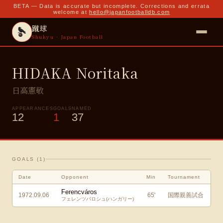
BETA — Data is accurate but incomplete. Corrections and errata
welcome at
hello@japanfootballdb.com
蹴球
Shukyu · Japan Football
HIDAKA Noritaka
日高憲敬
APPEARANCES
GOALS
NAMED
12
1
37
GOALS (
1
)
Date
Opponent
Min
Tournament
Ferencváros
1972.09.06
65
'
国際親善試合
フェレンツバロシュ(ハンガリー)