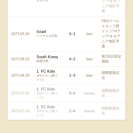
香港代表
ジア/オセア
ニア地区予
選
FIFAワール
ドカップ西
ドイツ'74ア
Israel
1973.05.26
0
–
1
Start
イスラエル代表
ジア/オセア
ニア地区予
選
第2回日韓定
South Korea
1973.06.23
0
–
2
Start
韓国代表
期戦
1. FC Köln
国際親善試
1973.06.26
1
–
3
Start
1FCケルン(西ド
合
イツ)
1. FC Köln
国際親善試
1973.07.01
0
–
4
Named
1FCケルン(西ド
合
イツ)
1. FC Köln
国際親善試
1973.07.03
2
–
6
Named
1FCケルン(西ド
合
イツ)