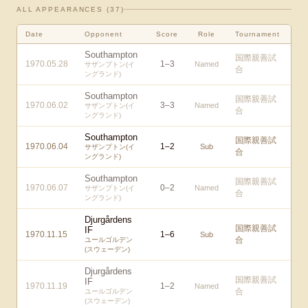
ALL APPEARANCES (
37
)
Date
Opponent
Score
Role
Tournament
Southampton
国際親善試
1970.05.28
1
–
3
Named
サザンプトン(イ
合
ングランド)
Southampton
国際親善試
1970.06.02
3
–
3
Named
サザンプトン(イ
合
ングランド)
Southampton
国際親善試
1970.06.04
1
–
2
Sub
サザンプトン(イ
合
ングランド)
Southampton
国際親善試
1970.06.07
0
–
2
Named
サザンプトン(イ
合
ングランド)
Djurgårdens
国際親善試
IF
1970.11.15
1
–
6
Sub
合
ユールゴルデン
(スウェーデン)
Djurgårdens
国際親善試
IF
1970.11.19
1
–
2
Named
合
ユールゴルデン
(スウェーデン)