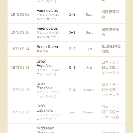
ュ(ハンガリー)
Ferencváros
国際親善試
1972.09.06
1
–
3
Start
フェレンツバロシ
合
ュ(ハンガリー)
Ferencváros
国際親善試
1972.09.10
3
–
1
Start
フェレンツバロシ
合
ュ(ハンガリー)
第1回日韓定
South Korea
1972.09.14
2
–
2
Sub
韓国代表
期戦
Unión
日本・チリ
Española
朝日国際サ
1973.01.13
0
–
1
Sub
ウニオン・エスパ
ッカー大会
ニョーラ(チリ)
Unión
日本・チリ
Española
朝日国際サ
1973.01.15
2
–
4
Named
ウニオン・エスパ
ッカー大会
ニョーラ(チリ)
Unión
日本・チリ
Española
朝日国際サ
1973.01.20
1
–
2
Named
ウニオン・エスパ
ッカー大会
ニョーラ(チリ)
Middlesex
Wanderers