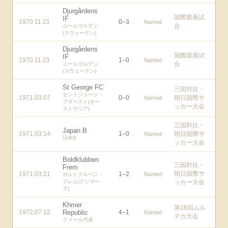
Djurgårdens
国際親善試
IF
1970.11.21
0
–
3
Named
合
ユールゴルデン
(スウェーデン)
Djurgårdens
国際親善試
IF
1970.11.23
1
–
0
Named
合
ユールゴルデン
(スウェーデン)
St George FC
三国対抗・
セントジョージ・
1971.03.07
0
–
0
朝日国際サ
Named
ブダペスト(オー
ッカー大会
ストラリア)
三国対抗・
Japan B
1971.03.14
1
–
0
朝日国際サ
Named
日本B
ッカー大会
Boldklubben
三国対抗・
Frem
朝日国際サ
1971.03.21
1
–
2
Named
ボルトクルベン・
フレム(デンマー
ッカー大会
ク)
Khmer
第16回ムル
1972.07.12
Republic
4
–
1
Named
デカ大会
クメール代表