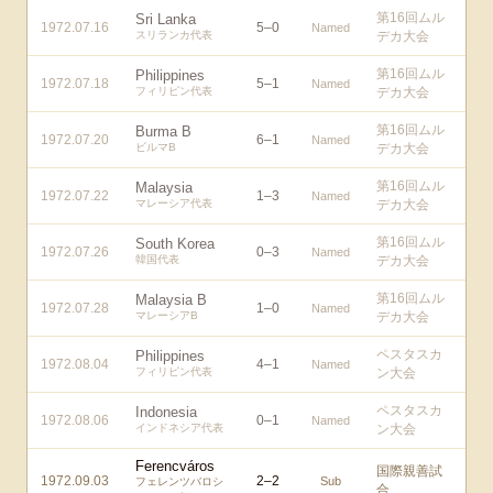
第16回ムル
Sri Lanka
1972.07.16
5
–
0
Named
スリランカ代表
デカ大会
第16回ムル
Philippines
1972.07.18
5
–
1
Named
フィリピン代表
デカ大会
第16回ムル
Burma B
1972.07.20
6
–
1
Named
ビルマB
デカ大会
第16回ムル
Malaysia
1972.07.22
1
–
3
Named
マレーシア代表
デカ大会
第16回ムル
South Korea
1972.07.26
0
–
3
Named
韓国代表
デカ大会
第16回ムル
Malaysia B
1972.07.28
1
–
0
Named
マレーシアB
デカ大会
ペスタスカ
Philippines
1972.08.04
4
–
1
Named
フィリピン代表
ン大会
ペスタスカ
Indonesia
1972.08.06
0
–
1
Named
インドネシア代表
ン大会
Ferencváros
国際親善試
1972.09.03
2
–
2
Sub
フェレンツバロシ
合