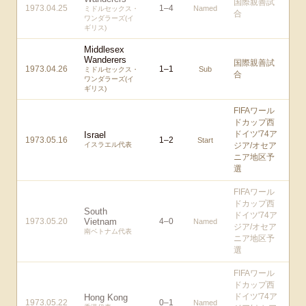
国際親善試
1973.04.25
1
–
4
Named
ミドルセックス・
合
ワンダラーズ(イ
ギリス)
Middlesex
Wanderers
国際親善試
1973.04.26
1
–
1
Sub
ミドルセックス・
合
ワンダラーズ(イ
ギリス)
FIFAワール
ドカップ西
ドイツ'74ア
Israel
1973.05.16
1
–
2
Start
イスラエル代表
ジア/オセア
ニア地区予
選
FIFAワール
ドカップ西
South
ドイツ'74ア
1973.05.20
Vietnam
4
–
0
Named
ジア/オセア
南ベトナム代表
ニア地区予
選
FIFAワール
ドカップ西
ドイツ'74ア
Hong Kong
1973.05.22
0
–
1
Named