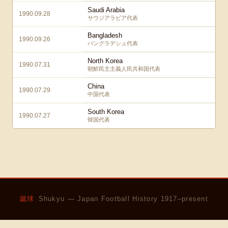
Saudi Arabia
1990.09.28
サウジアラビア代表
Bangladesh
1990.09.26
バングラデシュ代表
North Korea
1990.07.31
朝鮮民主主義人民共和国代表
China
1990.07.29
中国代表
South Korea
1990.07.27
韓国代表
蹴球
Shukyu — Japan Football History 1917–present