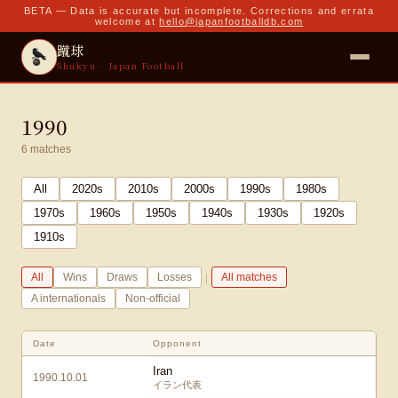
BETA — Data is accurate but incomplete. Corrections and errata
welcome at
hello@japanfootballdb.com
蹴球
Shukyu · Japan Football
1990
6
matches
All
2020
s
2010
s
2000
s
1990
s
1980
s
1970
s
1960
s
1950
s
1940
s
1930
s
1920
s
1910
s
|
All
Wins
Draws
Losses
All matches
A internationals
Non-official
Date
Opponent
Iran
1990.10.01
イラン代表