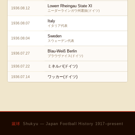
Lowerr Rheingau State XI
1936.08.12
ニーダーラインガウ州選抜(ドイツ)
Italy
1936.08.07
イタリア代表
Sweden
1936.08.04
スウェーデン代表
Blau-Weiß Berlin
1936.07.27
ブラウヴァイス(ドイツ)
ミネルバ(ドイツ)
1936.07.22
ワッカー(ドイツ)
1936.07.14
蹴球
Shukyu — Japan Football History 1917–present