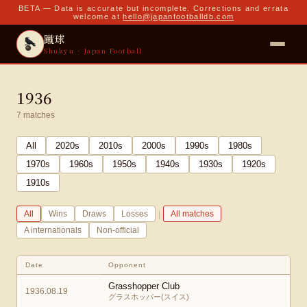
BETA — Data is accurate but incomplete. Corrections and errata
welcome at
hello@japanfootballdb.com
蹴球
Shukyu · Japan Football
1936
7
matches
All
2020
s
2010
s
2000
s
1990
s
1980
s
1970
s
1960
s
1950
s
1940
s
1930
s
1920
s
1910
s
|
All
Wins
Draws
Losses
All matches
A internationals
Non-official
Date
Opponent
Grasshopper Club
1936.08.19
グラスホッパー(スイス)