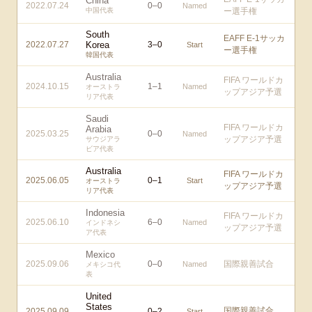
China
2022.07.24
0
–
0
Named
中国代表
ー選手権
South
EAFF E-1サッカ
2022.07.27
Korea
3
–
0
Start
ー選手権
韓国代表
Australia
FIFA ワールドカ
2024.10.15
1
–
1
Named
オーストラ
ップアジア予選
リア代表
Saudi
FIFA ワールドカ
Arabia
2025.03.25
0
–
0
Named
ップアジア予選
サウジアラ
ビア代表
Australia
FIFA ワールドカ
2025.06.05
0
–
1
Start
オーストラ
ップアジア予選
リア代表
Indonesia
FIFA ワールドカ
2025.06.10
6
–
0
Named
インドネシ
ップアジア予選
ア代表
Mexico
2025.09.06
0
–
0
国際親善試合
Named
メキシコ代
表
United
States
国際親善試合
2025.09.09
0
–
2
Start