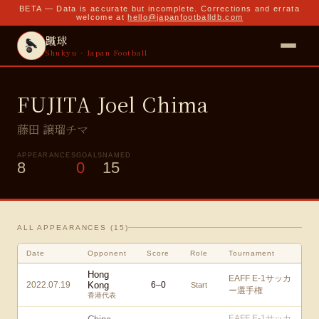
BETA — Data is accurate but incomplete. Corrections and errata
welcome at
hello@japanfootballdb.com
蹴球
Shukyu · Japan Football
FUJITA Joel Chima
藤田 譲瑠チマ
APPEARANCES
GOALS
NAMED
8
0
15
ALL APPEARANCES (
15
)
Date
Opponent
Score
Role
Tournament
Hong
EAFF E-1サッカ
2022.07.19
Kong
6
–
0
Start
ー選手権
香港代表
EAFF E-1サッカ