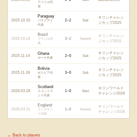
アメリカ代
表
Paraguay
キリンチャレン
2025.10.10
2
–
2
Sub
パラグアイ
ジカップ2025
代表
Brazil
キリンチャレン
2025.10.14
3
–
2
Named
ブラジル代
ジカップ2025
表
キリンチャレン
Ghana
2025.11.14
2
–
0
Sub
ガーナ代表
ジカップ2025
Bolivia
キリンチャレン
2025.11.18
3
–
0
Sub
ボリビア代
ジカップ2025
表
Scotland
キリンワールド
2026.03.28
1
–
0
Start
スコットラ
チャレンジ2026
ンド代表
England
キリンワールド
2026.03.31
1
–
0
Named
イングラン
チャレンジ2026
ド代表
← Back to players