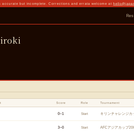
 accurate but incomplete. Corrections and errata welcome at
hello@japa
Res
roki
t
Score
Role
Tournament
0
–
1
キリンチャレンジカッ
Start
3
–
0
AFCアジアカップ20
Start