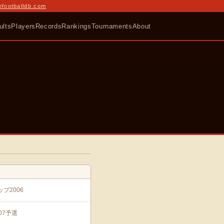
nfootballdb.com
ults
Players
Records
Rankings
Tournaments
About
プ2006
07予選