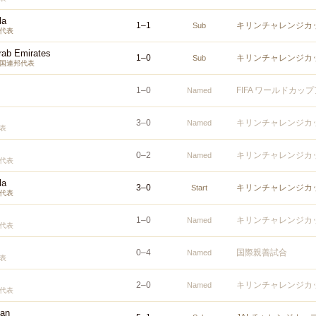
la
1
–
1
キリンチャレンジカッ
Sub
代表
rab Emirates
1
–
0
キリンチャレンジカッ
Sub
国連邦代表
1
–
0
FIFA ワールドカッ
Named
3
–
0
キリンチャレンジカッ
Named
表
0
–
2
キリンチャレンジカッ
Named
代表
la
3
–
0
キリンチャレンジカッ
Start
代表
1
–
0
キリンチャレンジカッ
Named
代表
0
–
4
国際親善試合
Named
表
2
–
0
キリンチャレンジカッ
Named
代表
tan