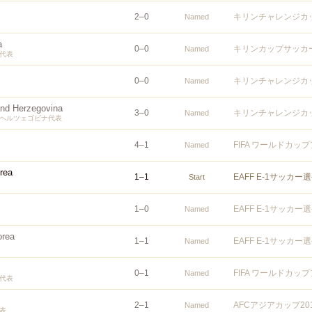
2
–
0
キリンチャレンジカッ
Named
a
0
–
0
キリンカップサッカー
Named
代表
0
–
0
キリンチャレンジカッ
Named
and Herzegovina
3
–
0
キリンチャレンジカッ
Named
ヘルツェゴビナ代表
4
–
1
FIFA ワールドカッ
Named
rea
1
–
1
EAFF E-1サッカー
Start
1
–
0
EAFF E-1サッカー
Named
orea
1
–
1
EAFF E-1サッカー
Named
0
–
1
FIFA ワールドカッ
Named
代表
2
–
1
AFCアジアカップ2
Named
表