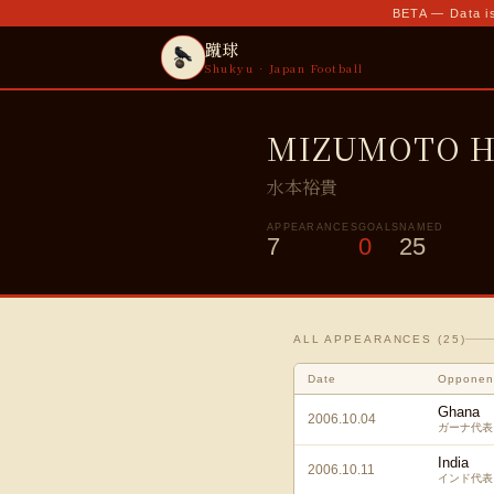
BETA — Data is
蹴球
Shukyu · Japan Football
MIZUMOTO Hi
水本裕貴
APPEARANCES
GOALS
NAMED
7
0
25
ALL APPEARANCES (
25
)
Date
Opponen
Ghana
2006.10.04
ガーナ代表
India
2006.10.11
インド代表