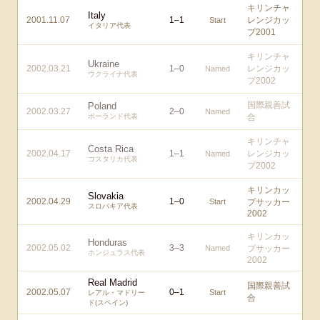
キリンチャ
Italy
2001.11.07
1
–
1
レンジカッ
Start
イタリア代表
プ2001
キリンチャ
Ukraine
2002.03.21
1
–
0
レンジカッ
Named
ウクライナ代表
プ2002
国際親善試
Poland
2002.03.27
2
–
0
Named
ポーランド代表
合
キリンチャ
Costa Rica
2002.04.17
1
–
1
レンジカッ
Named
コスタリカ代表
プ2002
キリンカッ
Slovakia
2002.04.29
1
–
0
Start
プサッカー
スロバキア代表
2002
キリンカッ
Honduras
2002.05.02
3
–
3
Named
プサッカー
ホンジュラス代表
2002
Real Madrid
国際親善試
2002.05.07
0
–
1
Start
レアル・マドリー
合
ド(スペイン)