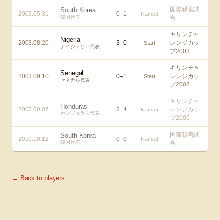
国際親善試
South Korea
2003.05.31
0
–
1
Named
韓国代表
合
キリンチャ
Nigeria
2003.08.20
3
–
0
レンジカッ
Start
ナイジェリア代表
プ2003
キリンチャ
Senegal
2003.09.10
0
–
1
レンジカッ
Start
セネガル代表
プ2003
キリンチャ
Honduras
2005.09.07
5
–
4
レンジカッ
Named
ホンジュラス代表
プ2005
国際親善試
South Korea
2010.10.12
0
–
0
Named
韓国代表
合
← Back to players