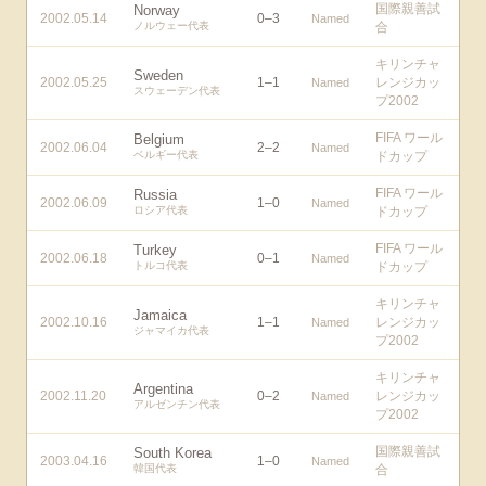
国際親善試
Norway
2002.05.14
0
–
3
Named
ノルウェー代表
合
キリンチャ
Sweden
2002.05.25
1
–
1
レンジカッ
Named
スウェーデン代表
プ2002
FIFA ワール
Belgium
2002.06.04
2
–
2
Named
ベルギー代表
ドカップ
FIFA ワール
Russia
2002.06.09
1
–
0
Named
ロシア代表
ドカップ
FIFA ワール
Turkey
2002.06.18
0
–
1
Named
トルコ代表
ドカップ
キリンチャ
Jamaica
2002.10.16
1
–
1
レンジカッ
Named
ジャマイカ代表
プ2002
キリンチャ
Argentina
2002.11.20
0
–
2
レンジカッ
Named
アルゼンチン代表
プ2002
国際親善試
South Korea
2003.04.16
1
–
0
Named
韓国代表
合