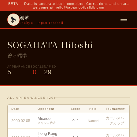
BETA — Data is accurate but incomplete. Corrections and errata
welcome at
hello@japanfootballdb.com
蹴球
Shukyu · Japan Football
SOGAHATA Hitoshi
曽ヶ端準
APPEARANCES
GOALS
NAMED
5
0
29
ALL APPEARANCES (
29
)
Date
Opponent
Score
Role
Tournament
カールスバ
Mexico
2000.02.05
0
–
1
Named
メキシコ代表
ーグカップ
Hong Kong
カールスバ