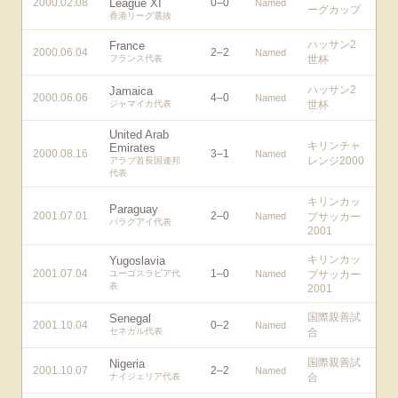
2000.02.08
League XI
0
–
0
Named
ーグカップ
香港リーグ選抜
ハッサン2
France
2000.06.04
2
–
2
Named
フランス代表
世杯
ハッサン2
Jamaica
2000.06.06
4
–
0
Named
ジャマイカ代表
世杯
United Arab
キリンチャ
Emirates
2000.08.16
3
–
1
Named
レンジ2000
アラブ首長国連邦
代表
キリンカッ
Paraguay
2001.07.01
2
–
0
Named
プサッカー
パラグアイ代表
2001
キリンカッ
Yugoslavia
2001.07.04
1
–
0
ユーゴスラビア代
Named
プサッカー
表
2001
国際親善試
Senegal
2001.10.04
0
–
2
Named
セネガル代表
合
国際親善試
Nigeria
2001.10.07
2
–
2
Named
ナイジェリア代表
合