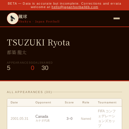
BETA — Data is accurate but incomplete. Corrections and errata
welcome at
hello@japanfootballdb.com
蹴球
Shukyu · Japan Football
TSUZUKI Ryota
都築 龍太
APPEARANCES
GOALS
NAMED
5
0
30
ALL APPEARANCES (
30
)
Date
Opponent
Score
Role
Tournament
FIFA コンフ
ェデレーシ
Canada
2001.05.31
3
–
0
Named
カナダ代表
ョンズカッ
プ