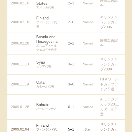
国際親善試
2006.02.10
States
2
–
3
Named
合
アメリカ代表
キリンチャ
Finland
2006.02.18
2
–
0
レンジカッ
Named
フィンランド代
表
プ2006
Bosnia and
国際親善試
Herzegovina
2006.02.28
2
–
2
Named
合
ボスニア・ヘル
ツェゴビナ代表
キリンチャ
Syria
2008.11.13
3
–
1
レンジカッ
Named
シリア代表
プ2008
FIFA ワール
Qatar
2008.11.19
3
–
0
ドカップア
Named
カタール代表
ジア予選
AFCアジア
カップ2011
Bahrain
2009.01.28
0
–
1
Named
バーレーン代表
カタール予
選
キリンチャ
Finland
2009.02.04
5
–
1
レンジカッ
Start
フィンランド代