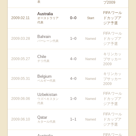
表
プ2009
FIFA ワール
Australia
2009.02.11
0
–
0
ドカップア
Start
オーストラリア
代表
ジア予選
FIFA ワール
Bahrain
2009.03.28
1
–
0
ドカップア
Named
バーレーン代表
ジア予選
キリンカッ
Chile
2009.05.27
4
–
0
Named
プサッカー
チリ代表
2009
キリンカッ
Belgium
2009.05.31
4
–
0
Named
プサッカー
ベルギー代表
2009
FIFA ワール
Uzbekistan
2009.06.06
1
–
0
ドカップア
Named
ウズベキスタン
代表
ジア予選
FIFA ワール
Qatar
2009.06.10
1
–
1
ドカップア
Named
カタール代表
ジア予選
FIFA ワール
Australia