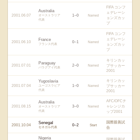
FIFA コンフ
Australia
ェデレーシ
2001.06.07
1
–
0
オーストラリア
Named
ョンズカッ
代表
プ
FIFA コンフ
ェデレーシ
France
2001.06.10
0
–
1
Named
フランス代表
ョンズカッ
プ
キリンカッ
Paraguay
2001.07.01
2
–
0
Named
プサッカー
パラグアイ代表
2001
キリンカッ
Yugoslavia
2001.07.04
1
–
0
ユーゴスラビア
Named
プサッカー
代表
2001
AFC/OFCチ
Australia
2001.08.15
3
–
0
ャレンジカ
Named
オーストラリア
代表
ップ2001
国際親善試
Senegal
2001.10.04
0
–
2
Start
セネガル代表
合
Nigeria
国際親善試