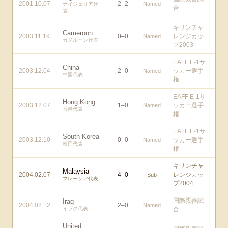
2001.10.07
2
–
2
Named
ナイジェリア代
合
表
キリンチャ
Cameroon
2003.11.19
0
–
0
レンジカッ
Named
カメルーン代表
プ2003
EAFF E-1サ
China
2003.12.04
2
–
0
ッカー選手
Named
中国代表
権
EAFF E-1サ
Hong Kong
2003.12.07
1
–
0
ッカー選手
Named
香港代表
権
EAFF E-1サ
South Korea
2003.12.10
0
–
0
ッカー選手
Named
韓国代表
権
キリンチャ
Malaysia
2004.02.07
4
–
0
レンジカッ
Sub
マレーシア代表
プ2004
国際親善試
Iraq
2004.02.12
2
–
0
Named
イラク代表
合
United