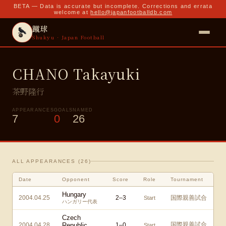
BETA — Data is accurate but incomplete. Corrections and errata
welcome at
hello@japanfootballdb.com
蹴球
Shukyu · Japan Football
CHANO Takayuki
茶野隆行
APPEARANCES
GOALS
NAMED
7
0
26
ALL APPEARANCES (
26
)
Date
Opponent
Score
Role
Tournament
Hungary
2004.04.25
2
–
3
国際親善試合
Start
ハンガリー代表
Czech
国際親善試合
2004.04.28
Republic
1
–
0
Start