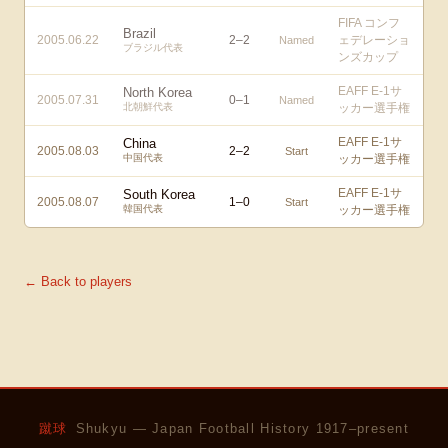
FIFA コンフ
Brazil
2005.06.22
2
–
2
ェデレーショ
Named
ブラジル代表
ンズカップ
EAFF E-1サ
North Korea
2005.07.31
0
–
1
Named
北朝鮮代表
ッカー選手権
EAFF E-1サ
China
2005.08.03
2
–
2
Start
中国代表
ッカー選手権
EAFF E-1サ
South Korea
2005.08.07
1
–
0
Start
韓国代表
ッカー選手権
← Back to players
蹴球
Shukyu — Japan Football History 1917–present