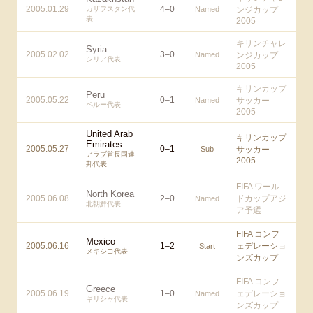
2005.01.29
4
–
0
カザフスタン代
Named
ンジカップ
表
2005
キリンチャレ
Syria
2005.02.02
3
–
0
Named
ンジカップ
シリア代表
2005
キリンカップ
Peru
2005.05.22
0
–
1
Named
サッカー
ペルー代表
2005
United Arab
キリンカップ
Emirates
2005.05.27
0
–
1
Sub
サッカー
アラブ首長国連
2005
邦代表
FIFA ワール
North Korea
2005.06.08
2
–
0
ドカップアジ
Named
北朝鮮代表
ア予選
FIFA コンフ
Mexico
2005.06.16
1
–
2
ェデレーショ
Start
メキシコ代表
ンズカップ
FIFA コンフ
Greece
2005.06.19
1
–
0
ェデレーショ
Named
ギリシャ代表
ンズカップ