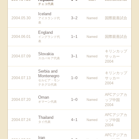
チェコ代表
Iceland
2004.05.30
3
–
2
国際親善試合
Named
アイスランド代
表
England
2004.06.01
1
–
1
国際親善試合
Named
イングランド代
表
キリンカップ
Slovakia
2004.07.09
3
–
1
Named
サッカー
スロバキア代表
2004
Serbia and
キリンカップ
Montenegro
2004.07.13
1
–
0
Named
サッカー
セルビア・モン
2004
テネグロ代表
AFCアジアカ
Oman
2004.07.20
1
–
0
Named
ップ中国
オマーン代表
2004
AFCアジアカ
Thailand
2004.07.24
4
–
1
Named
ップ中国
タイ代表
2004
AFCアジアカ
Iran