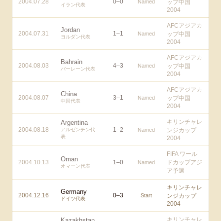
2004.07.28
0
–
0
Named
ップ中国
イラン代表
2004
AFCアジアカ
Jordan
2004.07.31
1
–
1
Named
ップ中国
ヨルダン代表
2004
AFCアジアカ
Bahrain
2004.08.03
4
–
3
Named
ップ中国
バーレーン代表
2004
AFCアジアカ
China
2004.08.07
3
–
1
Named
ップ中国
中国代表
2004
キリンチャレ
Argentina
2004.08.18
1
–
2
アルゼンチン代
Named
ンジカップ
表
2004
FIFA ワール
Oman
2004.10.13
1
–
0
ドカップアジ
Named
オマーン代表
ア予選
キリンチャレ
Germany
2004.12.16
0
–
3
Start
ンジカップ
ドイツ代表
2004
キリンチャレ
Kazakhstan