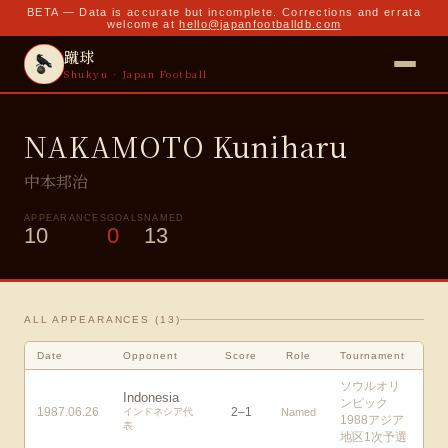
BETA — Data is accurate but incomplete. Corrections and errata
welcome at
hello@japanfootballdb.com
蹴球
Shukyu · Japan Football
NAKAMOTO Kuniharu
中本邦治
APPEARANCES
GOALS
NAMED
10
0
13
ALL APPEARANCES (
13
)
Date
Opponent
Score
Role
Tournament
ソウルオリ
Indonesia
ンピック
1987.06.26
2
–
1
インドネシア代
Named
1988アジア
表
地区1次予選