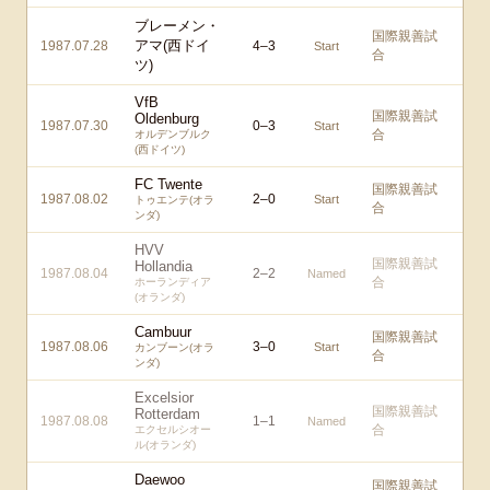
ブレーメン・
国際親善試
アマ(西ドイ
1987.07.28
4
–
3
Start
合
ツ)
VfB
国際親善試
Oldenburg
1987.07.30
0
–
3
Start
合
オルデンブルク
(西ドイツ)
FC Twente
国際親善試
1987.08.02
2
–
0
Start
トゥエンテ(オラ
合
ンダ)
HVV
国際親善試
Hollandia
1987.08.04
2
–
2
Named
合
ホーランディア
(オランダ)
Cambuur
国際親善試
1987.08.06
3
–
0
Start
カンブーン(オラ
合
ンダ)
Excelsior
国際親善試
Rotterdam
1987.08.08
1
–
1
Named
合
エクセルシオー
ル(オランダ)
Daewoo
国際親善試