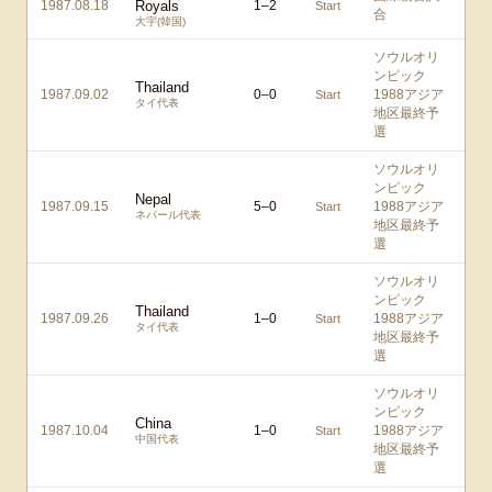
1987.08.18
Royals
1
–
2
Start
合
大宇(韓国)
ソウルオリ
ンピック
Thailand
1987.09.02
0
–
0
1988アジア
Start
タイ代表
地区最終予
選
ソウルオリ
ンピック
Nepal
1987.09.15
5
–
0
1988アジア
Start
ネパール代表
地区最終予
選
ソウルオリ
ンピック
Thailand
1987.09.26
1
–
0
1988アジア
Start
タイ代表
地区最終予
選
ソウルオリ
ンピック
China
1987.10.04
1
–
0
1988アジア
Start
中国代表
地区最終予
選