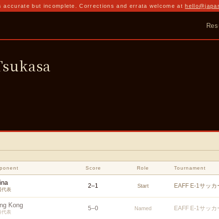
 accurate but incomplete. Corrections and errata welcome at
hello@japa
Res
sukasa
ponent
Score
Role
Tournament
ina
2
–
1
EAFF E-1サッ
Start
国代表
ng Kong
5
–
0
EAFF E-1サッ
Named
港代表