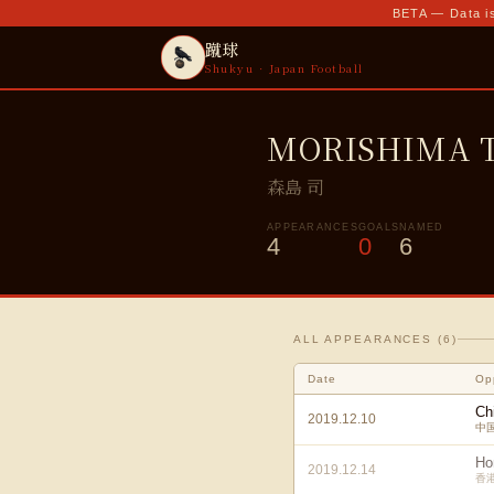
BETA — Data is
蹴球
Shukyu · Japan Football
MORISHIMA T
森島 司
APPEARANCES
GOALS
NAMED
4
0
6
ALL APPEARANCES (
6
)
Date
Op
Ch
2019.12.10
中
Ho
2019.12.14
香