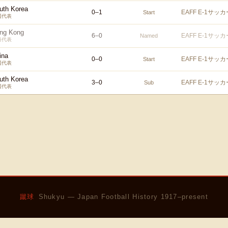
uth Korea
0
–
1
EAFF E-1サッ
Start
国代表
ng Kong
6
–
0
EAFF E-1サッ
Named
港代表
ina
0
–
0
EAFF E-1サッ
Start
国代表
uth Korea
3
–
0
EAFF E-1サッ
Sub
国代表
蹴球
Shukyu — Japan Football History 1917–present