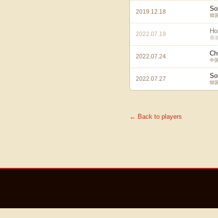
So
2019.12.18
韓
Ho
2022.07.19
香
Ch
2022.07.24
中
So
2022.07.27
韓
← Back to players