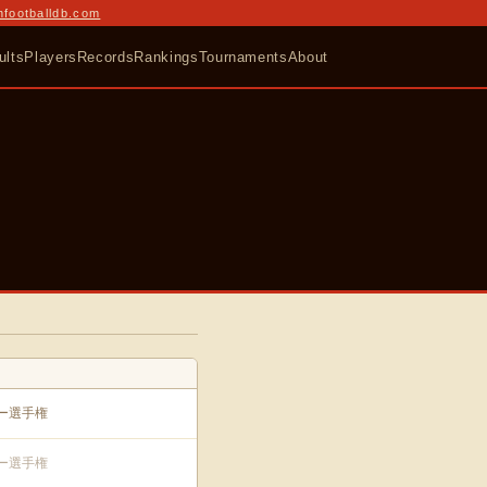
nfootballdb.com
ults
Players
Records
Rankings
Tournaments
About
カー選手権
カー選手権