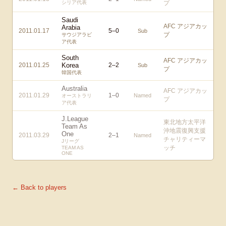
シリア代表
プ
Saudi
AFC アジアカッ
Arabia
2011.01.17
5
–
0
Sub
プ
サウジアラビ
ア代表
South
AFC アジアカッ
2011.01.25
Korea
2
–
2
Sub
プ
韓国代表
Australia
AFC アジアカッ
2011.01.29
1
–
0
Named
オーストラリ
プ
ア代表
J.League
東北地方太平洋
Team As
沖地震復興支援
One
2011.03.29
2
–
1
Named
チャリティーマ
Jリーグ
ッチ
TEAM AS
ONE
← Back to players