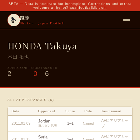
BETA — Data is accurate but incomplete. Corrections and errata
welcome at
hello@japanfootballdb.com
蹴球
Shukyu · Japan Football
HONDA Takuya
本田 拓也
APPEARANCES
GOALS
NAMED
2
0
6
ALL APPEARANCES (
6
)
Date
Opponent
Score
Role
Tournament
AFC アジアカッ
Jordan
2011.01.09
1
–
1
Named
ヨルダン代表
プ
AFC アジアカッ
Syria
2011.01.13
2
–
1
Named