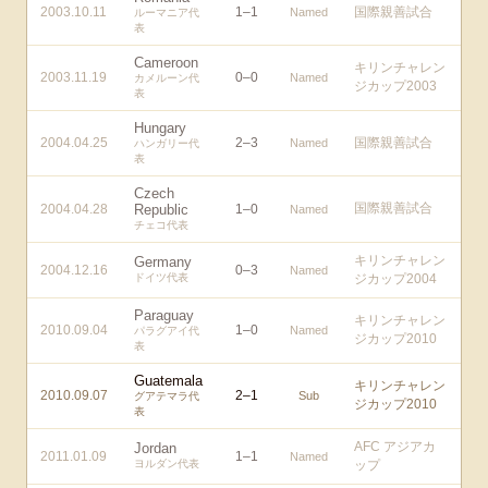
2003.10.11
1
–
1
国際親善試合
Named
ルーマニア代
表
Cameroon
キリンチャレン
2003.11.19
0
–
0
Named
カメルーン代
ジカップ2003
表
Hungary
2004.04.25
2
–
3
国際親善試合
Named
ハンガリー代
表
Czech
国際親善試合
2004.04.28
Republic
1
–
0
Named
チェコ代表
キリンチャレン
Germany
2004.12.16
0
–
3
Named
ドイツ代表
ジカップ2004
Paraguay
キリンチャレン
2010.09.04
1
–
0
Named
パラグアイ代
ジカップ2010
表
Guatemala
キリンチャレン
2010.09.07
2
–
1
Sub
グアテマラ代
ジカップ2010
表
AFC アジアカ
Jordan
2011.01.09
1
–
1
Named
ヨルダン代表
ップ