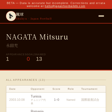
BETA — Data is accurate but incomplete. Corrections and errata
welcome at
hello@japanfootballdb.com
蹴球
Shukyu · Japan Football
NAGATA Mitsuru
永田充
APPEARANCES
GOALS
NAMED
1
0
13
ALL APPEARANCES (
13
)
Date
Opponent
Score
Role
Tournament
Tunisia
2003.10.08
1
–
0
国際親善試合
Named
チュニジア代
表
Romania