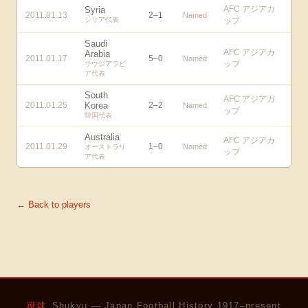
AFC アジアカ
Syria
2011.01.13
2
–
1
Named
シリア代表
ップ
Saudi
AFC アジアカ
Arabia
2011.01.17
5
–
0
Named
ップ
サウジアラビ
ア代表
South
AFC アジアカ
2011.01.25
Korea
2
–
2
Named
ップ
韓国代表
Australia
AFC アジアカ
2011.01.29
1
–
0
Named
オーストラリ
ップ
ア代表
← Back to players
蹴球
Shukyu — Japan Football History 1917–present