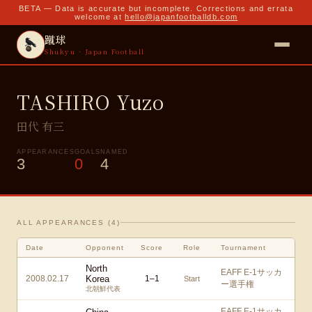
BETA — Data is accurate but incomplete. Corrections and errata
welcome at
hello@japanfootballdb.com
蹴球
Shukyu · Japan Football
TASHIRO Yuzo
田代 有三
APPEARANCES
GOALS
NAMED
3
0
4
ALL APPEARANCES (
4
)
Date
Opponent
Score
Role
Tournament
North
EAFF E-1サッカ
2008.02.17
Korea
1
–
1
Start
ー選手権
北朝鮮代表
EAFF E-1サッカ