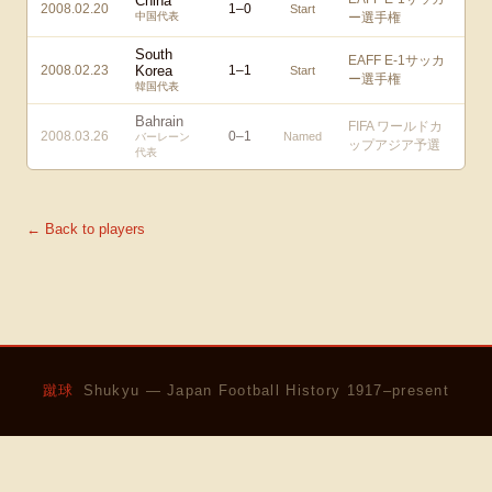
China
2008.02.20
1
–
0
Start
中国代表
ー選手権
South
EAFF E-1サッカ
2008.02.23
Korea
1
–
1
Start
ー選手権
韓国代表
Bahrain
FIFA ワールドカ
2008.03.26
0
–
1
Named
バーレーン
ップアジア予選
代表
← Back to players
蹴球
Shukyu — Japan Football History 1917–present