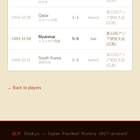
(広島)
邦代表
第12回アジ
Qatar
1994.10.05
1
–
1
ア競技大会
Named
カタール代表
(広島)
第12回アジ
Myanmar
1994.10.09
5
–
0
ア競技大会
Sub
ミャンマー代表
(広島)
第12回アジ
South Korea
1994.10.11
2
–
3
ア競技大会
Named
韓国代表
(広島)
← Back to players
蹴球
Shukyu — Japan Football History 1917–present