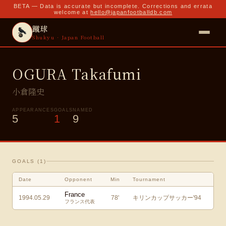
BETA — Data is accurate but incomplete. Corrections and errata
welcome at
hello@japanfootballdb.com
蹴球
Shukyu · Japan Football
OGURA Takafumi
小倉隆史
APPEARANCES
GOALS
NAMED
5
1
9
GOALS (
1
)
Date
Opponent
Min
Tournament
France
1994.05.29
78
'
キリンカップサッカー'94
フランス代表