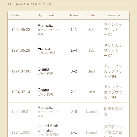
ALL APPEARANCES (
9
)
Date
Opponent
Score
Role
Tournament
キリンカッ
Australia
1994.05.22
1
–
1
プサッカ
Sub
オーストラリア
代表
ー'94
キリンカッ
France
1994.05.29
1
–
4
プサッカ
Sub
フランス代表
ー'94
アシックス
Ghana
1994.07.08
3
–
2
カップサッ
Start
ガーナ代表
カー'94
アシックス
Ghana
1994.07.14
2
–
1
カップサッ
Start
ガーナ代表
カー'94
Australia
国際親善試
1994.09.27
0
–
0
Named
オーストラリア
合
代表
United Arab
第12回アジ
Emirates
ア競技大会
1994.10.03
1
–
1
Named
アラブ首長国連