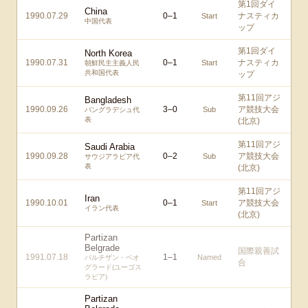
第1回ダイ
China
1990.07.29
0
–
1
ナスティカ
Start
中国代表
ップ
第1回ダイ
North Korea
1990.07.31
0
–
1
ナスティカ
Start
朝鮮民主主義人民
共和国代表
ップ
第11回アジ
Bangladesh
1990.09.26
3
–
0
ア競技大会
Sub
バングラデシュ代
表
(北京)
第11回アジ
Saudi Arabia
1990.09.28
0
–
2
ア競技大会
Sub
サウジアラビア代
表
(北京)
第11回アジ
Iran
1990.10.01
0
–
1
ア競技大会
Start
イラン代表
(北京)
Partizan
Belgrade
国際親善試
1991.07.18
1
–
1
Named
パルチザン・ベオ
合
グラード(ユーゴス
ラビア)
Partizan