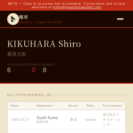
BETA — Data is accurate but incomplete. Corrections and errata
welcome at
hello@japanfootballdb.com
蹴球
Shukyu · Japan Football
KIKUHARA Shiro
菊原志郎
APPEARANCES
GOALS
NAMED
6
0
8
ALL APPEARANCES (
8
)
Date
Opponent
Score
Role
Tournament
第1回ダイ
South Korea
1990.07.27
0
–
2
ナスティカ
Named
韓国代表
ップ