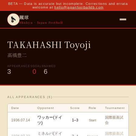
BETA — Data is accurate but incomplete. Corrections and errata
welcome at
hello@japanfootballdb.com
蹴球
Shukyu · Japan Football
TAKAHASHI Toyoji
高橋豊二
APPEARANCES
GOALS
NAMED
3
0
6
ALL APPEARANCES (
6
)
Date
Opponent
Score
Role
Tournament
ワッカー(ドイ
国際親善試
1936.07.14
1
–
3
Start
ツ)
合
ミネルバ(ドイ
国際親善試