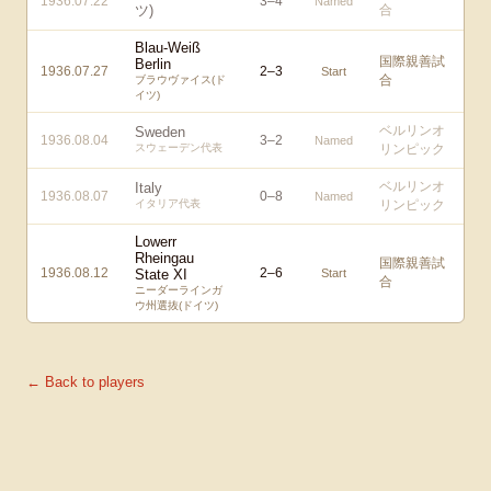
1936.07.22
3
–
4
Named
ツ)
合
Blau-Weiß
国際親善試
Berlin
1936.07.27
2
–
3
Start
合
ブラウヴァイス(ド
イツ)
ベルリンオ
Sweden
1936.08.04
3
–
2
Named
スウェーデン代表
リンピック
ベルリンオ
Italy
1936.08.07
0
–
8
Named
イタリア代表
リンピック
Lowerr
Rheingau
国際親善試
1936.08.12
2
–
6
State XI
Start
合
ニーダーラインガ
ウ州選抜(ドイツ)
← Back to players