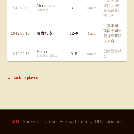
「満州国」
建国十周年
Manchuria
1942.08.09
3
–
1
Named
満州代表
慶祝東亜競
技大会
「満州国」
建国十周年
蒙古代表
1942.08.10
12
–
0
Start
慶祝東亜競
技大会
国際親善試
Korea
1942.08.16
0
–
5
Named
朝鮮代表(朝鮮)
合
← Back to players
蹴球
Shukyu — Japan Football History 1917–present