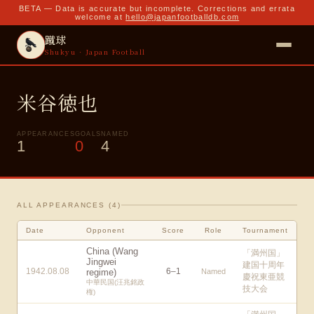
BETA — Data is accurate but incomplete. Corrections and errata
welcome at
hello@japanfootballdb.com
蹴球
Shukyu · Japan Football
米谷徳也
APPEARANCES
GOALS
NAMED
1
0
4
ALL APPEARANCES (
4
)
Date
Opponent
Score
Role
Tournament
China (Wang
「満州国」
Jingwei
建国十周年
1942.08.08
6
–
1
regime)
Named
慶祝東亜競
中華民国(汪兆銘政
技大会
権)