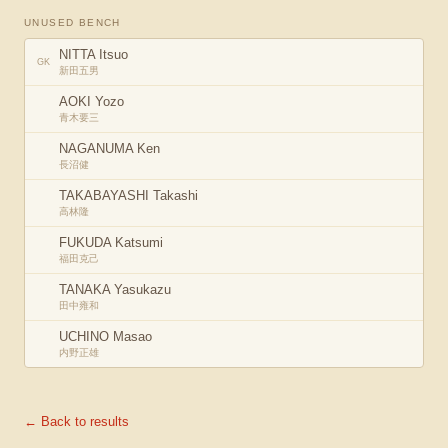
UNUSED BENCH
NITTA Itsuo
GK
新田五男
AOKI Yozo
青木要三
NAGANUMA Ken
長沼健
TAKABAYASHI Takashi
高林隆
FUKUDA Katsumi
福田克己
TANAKA Yasukazu
田中雍和
UCHINO Masao
内野正雄
← Back to results