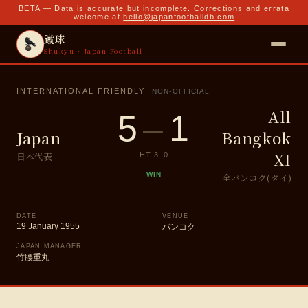
BETA — Data is accurate but incomplete. Corrections and errata
welcome at
hello@japanfootballdb.com
蹴球
Shukyu · Japan Football
INTERNATIONAL FRIENDLY
NON-OFFICIAL
All
5
–
1
Japan
Bangkok
XI
日本代表
HT
3
–
0
WIN
全バンコク(タイ)
DATE
VENUE
19 January 1955
バンコク
JAPAN MANAGER
竹腰重丸