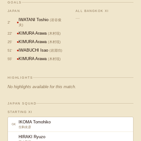
GOALS
JAPAN
ALL BANGKOK XI
—
IWATANI Toshio
(
岩谷俊
2
'
夫
)
KIMURA Arawa
22
'
(
木村現
)
KIMURA Arawa
25
'
(
木村現
)
IWABUCHI Isao
51
'
(
岩淵功
)
KIMURA Arawa
55
'
(
木村現
)
HIGHLIGHTS
No highlights available for this match.
JAPAN SQUAD
STARTING XI
IKOMA Tomohiko
GK
生駒友彦
HIRAKI Ryuzo