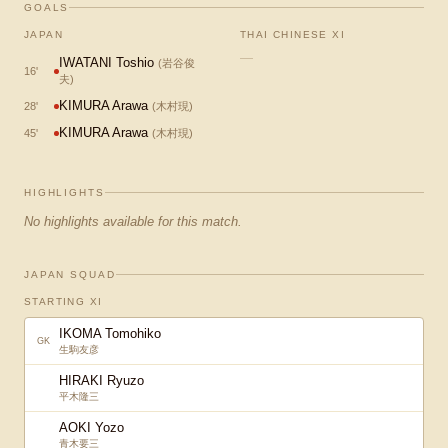
GOALS
JAPAN
THAI CHINESE XI
—
IWATANI Toshio
(
岩谷俊
16
'
夫
)
KIMURA Arawa
28
'
(
木村現
)
KIMURA Arawa
45
'
(
木村現
)
HIGHLIGHTS
No highlights available for this match.
JAPAN SQUAD
STARTING XI
IKOMA Tomohiko
GK
生駒友彦
HIRAKI Ryuzo
平木隆三
AOKI Yozo
青木要三