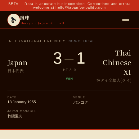
BETA — Data is accurate but incomplete. Corrections and errata
welcome at
hello@japanfootballdb.com
蹴球
Shukyu · Japan Football
INTERNATIONAL FRIENDLY
NON-OFFICIAL
Thai
3
–
1
Japan
Chinese
XI
日本代表
HT
3
–
0
WIN
在タイ全華人(タイ)
DATE
VENUE
18 January 1955
バンコク
JAPAN MANAGER
竹腰重丸