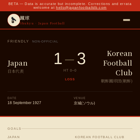
BETA — Data is accurate but incomplete. Corrections and errata
welcome at
hello@japanfootballdb.com
蹴球
Shukyu · Japan Football
FRIENDLY
NON-OFFICIAL
Korean
1
–
3
Japan
Football
Club
日本代表
HT
0
–
0
LOSS
朝鮮蹴球団(朝鮮)
DATE
VENUE
18 September 1927
京城(ソウル)
GOALS
JAPAN
KOREAN FOOTBALL CLUB