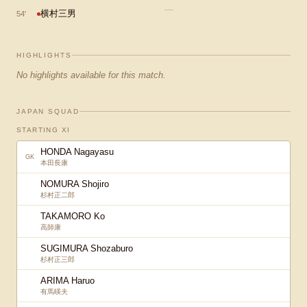
—
横村三男
54
'
HIGHLIGHTS
No highlights available for this match.
JAPAN SQUAD
STARTING XI
HONDA Nagayasu
GK
本田長康
NOMURA Shojiro
杉村正二郎
TAKAMORO Ko
高師康
SUGIMURA Shozaburo
杉村正三郎
ARIMA Haruo
有馬暎夫