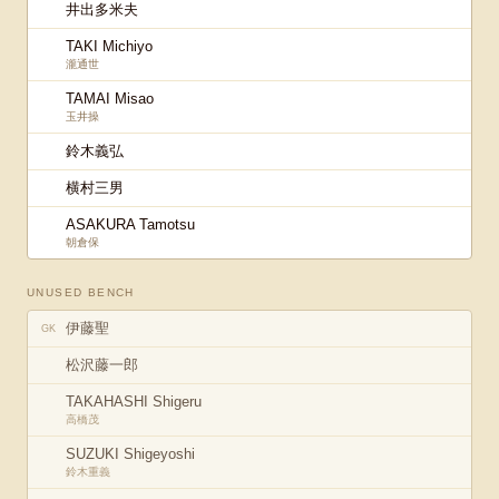
井出多米夫
TAKI Michiyo
瀧通世
TAMAI Misao
玉井操
鈴木義弘
横村三男
ASAKURA Tamotsu
朝倉保
UNUSED BENCH
伊藤聖
GK
松沢藤一郎
TAKAHASHI Shigeru
高橋茂
SUZUKI Shigeyoshi
鈴木重義