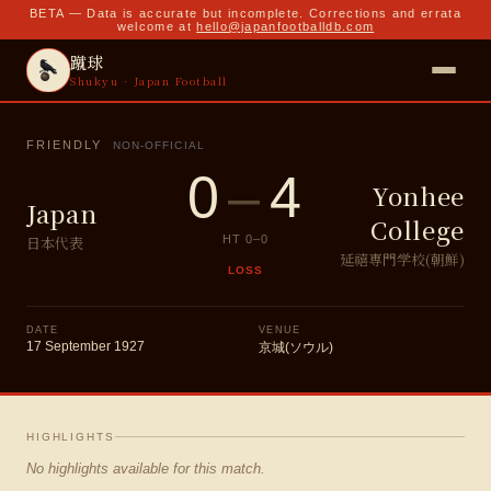
BETA — Data is accurate but incomplete. Corrections and errata
welcome at
hello@japanfootballdb.com
蹴球
Shukyu · Japan Football
FRIENDLY
NON-OFFICIAL
0
–
4
Yonhee
Japan
College
日本代表
HT
0
–
0
延禧専門学校(朝鮮)
LOSS
DATE
VENUE
17 September 1927
京城(ソウル)
HIGHLIGHTS
No highlights available for this match.