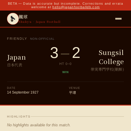
BETA — Data is accurate but incomplete. Corrections and errata
welcome at
hello@japanfootballdb.com
蹴球
Shukyu · Japan Football
FRIENDLY
NON-OFFICIAL
3
–
2
Sungsil
Japan
College
日本代表
HT
0
–
0
崇実専門学校(朝鮮)
WIN
DATE
VENUE
14 September 1927
平壌
HIGHLIGHTS
No highlights available for this match.