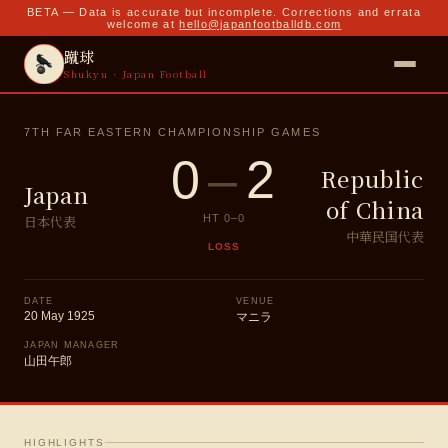
BETA — Data is accurate but incomplete. Corrections and errata
welcome at
hello@japanfootballdb.com
蹴球
Shukyu · Japan Football
7TH FAR EASTERN CHAMPIONSHIP GAMES
0
–
2
Republic
Japan
of China
日本代表
HT
0
–
0
中華民国代表
LOSS
DATE
VENUE
20 May 1925
マニラ
JAPAN MANAGER
山田午郎
HIGHLIGHTS