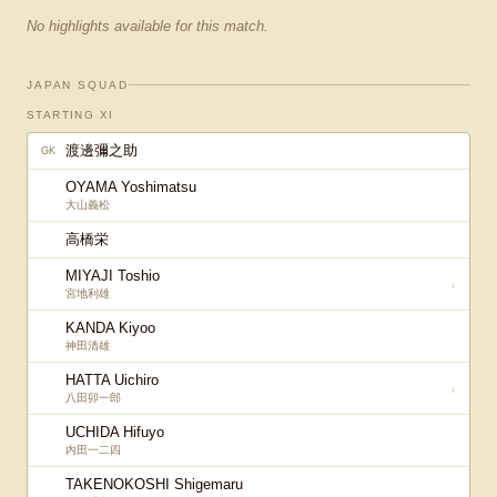
No highlights available for this match.
JAPAN SQUAD
STARTING XI
渡邊彌之助
GK
OYAMA Yoshimatsu
大山義松
高橋栄
MIYAJI Toshio
↓
宮地利雄
KANDA Kiyoo
神田清雄
HATTA Uichiro
↓
八田卯一郎
UCHIDA Hifuyo
内田一二四
TAKENOKOSHI Shigemaru