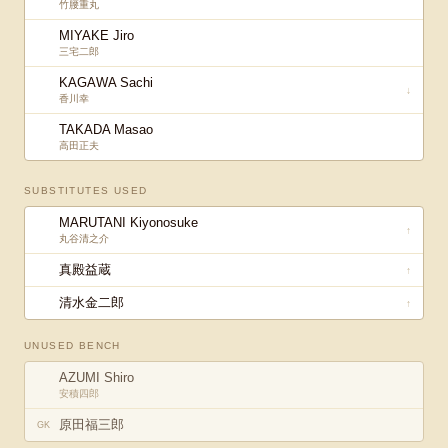
竹腰重丸
MIYAKE Jiro
三宅二郎
KAGAWA Sachi
↓
香川幸
TAKADA Masao
高田正夫
SUBSTITUTES USED
MARUTANI Kiyonosuke
↑
丸谷清之介
真殿益蔵
↑
清水金二郎
↑
UNUSED BENCH
AZUMI Shiro
安積四郎
原田福三郎
GK