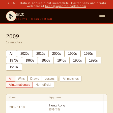
BETA — Data is accurate but incomplete. Corrections and errata
welcome at
hello@japanfootballdb.com
蹴球
Shukyu · Japan Football
2009
17
matches
All
2020
s
2010
s
2000
s
1990
s
1980
s
1970
s
1960
s
1950
s
1940
s
1930
s
1920
s
1910
s
|
All
Wins
Draws
Losses
All matches
A internationals
Non-official
Date
Opponent
Hong Kong
2009.11.18
香港代表