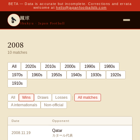
BETA — Data is accurate but incomplete. Corrections and errata
welcome at
hello@japanfootballdb.com
蹴球
Shukyu · Japan Football
2008
10
matches
All
2020
s
2010
s
2000
s
1990
s
1980
s
1970
s
1960
s
1950
s
1940
s
1930
s
1920
s
1910
s
|
All
Wins
Draws
Losses
All matches
A internationals
Non-official
Date
Opponent
Qatar
2008.11.19
カタール代表