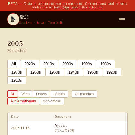
BETA — Data is accurate but incomplete. Corrections and errata
welcome at
hello@japanfootballdb.com
蹴球
Shukyu · Japan Football
2005
20
matches
All
2020
s
2010
s
2000
s
1990
s
1980
s
1970
s
1960
s
1950
s
1940
s
1930
s
1920
s
1910
s
|
All
Wins
Draws
Losses
All matches
A internationals
Non-official
Date
Opponent
Angola
2005.11.16
アンゴラ代表