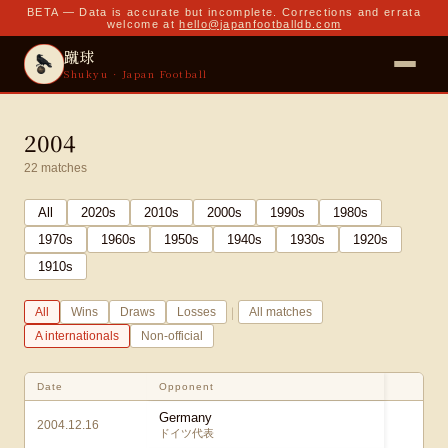
BETA — Data is accurate but incomplete. Corrections and errata
welcome at
hello@japanfootballdb.com
蹴球
Shukyu · Japan Football
2004
22
matches
All
2020
s
2010
s
2000
s
1990
s
1980
s
1970
s
1960
s
1950
s
1940
s
1930
s
1920
s
1910
s
|
All
Wins
Draws
Losses
All matches
A internationals
Non-official
Date
Opponent
Sc
Germany
2004.12.16
0 
ドイツ代表