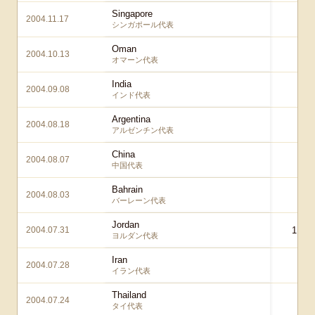
Singapore
2004.11.17
1 
シンガポール代表
Oman
2004.10.13
1 
オマーン代表
India
2004.09.08
4 
インド代表
Argentina
2004.08.18
1 
アルゼンチン代表
China
2004.08.07
3 
中国代表
Bahrain
2004.08.03
4 – 
バーレーン代表
Jordan
2004.07.31
1 – 1
ヨルダン代表
Iran
2004.07.28
0 
イラン代表
Thailand
2004.07.24
4 
タイ代表