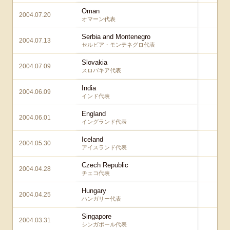
Oman
2004.07.20
1 
オマーン代表
Serbia and Montenegro
2004.07.13
1 
セルビア・モンテネグロ代表
Slovakia
2004.07.09
3 
スロバキア代表
India
2004.06.09
7 
インド代表
England
2004.06.01
1 
イングランド代表
Iceland
2004.05.30
3 
アイスランド代表
Czech Republic
2004.04.28
1 
チェコ代表
Hungary
2004.04.25
2 
ハンガリー代表
Singapore
2004.03.31
2 
シンガポール代表