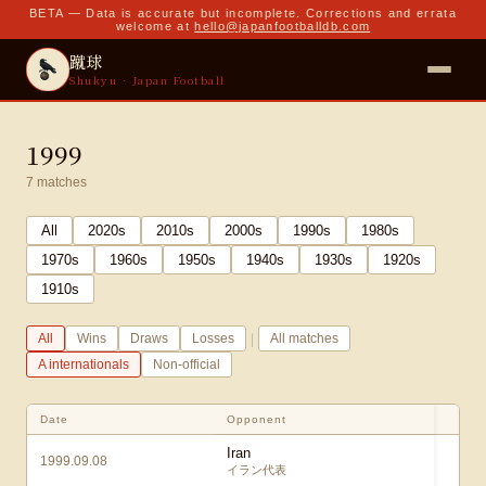
BETA — Data is accurate but incomplete. Corrections and errata
welcome at
hello@japanfootballdb.com
蹴球
Shukyu · Japan Football
1999
7
matches
All
2020
s
2010
s
2000
s
1990
s
1980
s
1970
s
1960
s
1950
s
1940
s
1930
s
1920
s
1910
s
|
All
Wins
Draws
Losses
All matches
A internationals
Non-official
Date
Opponent
S
Iran
1999.09.08
1
イラン代表