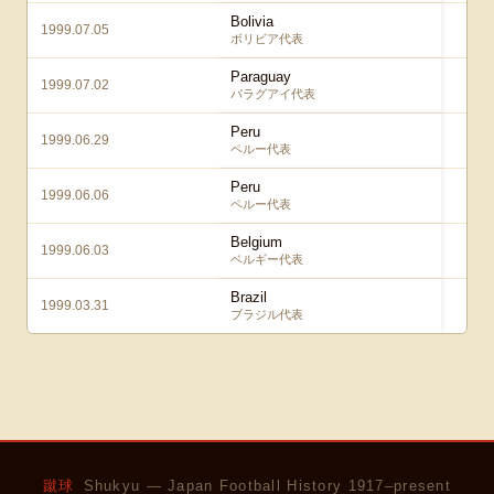
Bolivia
1999.07.05
1
ボリビア代表
Paraguay
1999.07.02
0
パラグアイ代表
Peru
1999.06.29
2
ペルー代表
Peru
1999.06.06
0
ペルー代表
Belgium
1999.06.03
0
ベルギー代表
Brazil
1999.03.31
0
ブラジル代表
蹴球
Shukyu — Japan Football History 1917–present