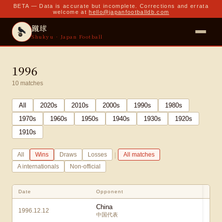
BETA — Data is accurate but incomplete. Corrections and errata
welcome at
hello@japanfootballdb.com
蹴球
Shukyu · Japan Football
1996
10
matches
All
2020
s
2010
s
2000
s
1990
s
1980
s
1970
s
1960
s
1950
s
1940
s
1930
s
1920
s
1910
s
|
All
Wins
Draws
Losses
All matches
A internationals
Non-official
Date
Opponent
China
1996.12.12
中国代表