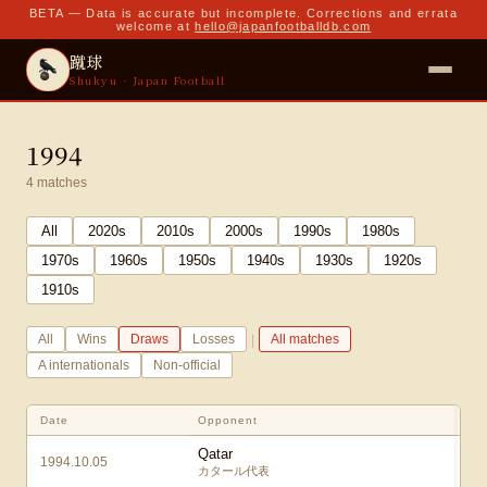
BETA — Data is accurate but incomplete. Corrections and errata
welcome at
hello@japanfootballdb.com
蹴球
Shukyu · Japan Football
1994
4
matches
All
2020
s
2010
s
2000
s
1990
s
1980
s
1970
s
1960
s
1950
s
1940
s
1930
s
1920
s
1910
s
|
All
Wins
Draws
Losses
All matches
A internationals
Non-official
Date
Opponent
Qatar
1994.10.05
カタール代表