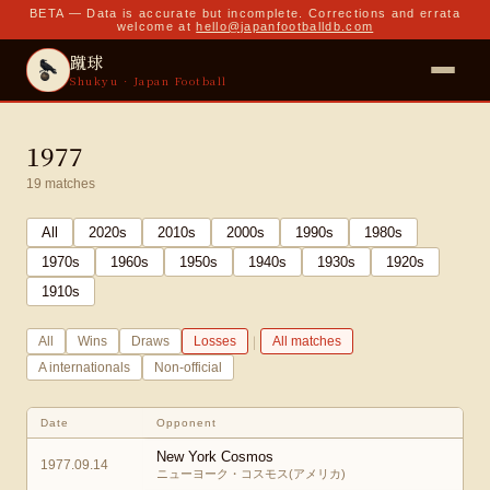
BETA — Data is accurate but incomplete. Corrections and errata
welcome at
hello@japanfootballdb.com
蹴球
Shukyu · Japan Football
1977
19
matches
All
2020
s
2010
s
2000
s
1990
s
1980
s
1970
s
1960
s
1950
s
1940
s
1930
s
1920
s
1910
s
|
All
Wins
Draws
Losses
All matches
A internationals
Non-official
Date
Opponent
New York Cosmos
1977.09.14
ニューヨーク・コスモス(アメリカ)