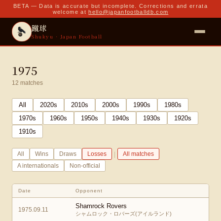
BETA — Data is accurate but incomplete. Corrections and errata
welcome at
hello@japanfootballdb.com
蹴球
Shukyu · Japan Football
1975
12
matches
All
2020
s
2010
s
2000
s
1990
s
1980
s
1970
s
1960
s
1950
s
1940
s
1930
s
1920
s
1910
s
|
All
Wins
Draws
Losses
All matches
A internationals
Non-official
Date
Opponent
Shamrock Rovers
1975.09.11
シャムロック・ロバーズ(アイルランド)