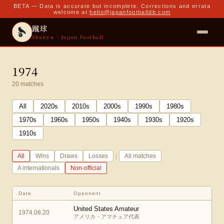
BETA — Data is accurate but incomplete. Corrections and errata
welcome at
hello@japanfootballdb.com
蹴球
Shukyu · Japan Football
1974
20
matches
All
2020
s
2010
s
2000
s
1990
s
1980
s
1970
s
1960
s
1950
s
1940
s
1930
s
1920
s
1910
s
|
All
Wins
Draws
Losses
All matches
A internationals
Non-official
Date
Opponent
United States Amateur
1974.08.20
アメリカ・アマチュア代表