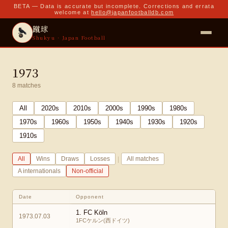
BETA — Data is accurate but incomplete. Corrections and errata
welcome at
hello@japanfootballdb.com
蹴球
Shukyu · Japan Football
1973
8
matches
All
2020
s
2010
s
2000
s
1990
s
1980
s
1970
s
1960
s
1950
s
1940
s
1930
s
1920
s
1910
s
|
All
Wins
Draws
Losses
All matches
A internationals
Non-official
Date
Opponent
1. FC Köln
1973.07.03
1FCケルン(西ドイツ)