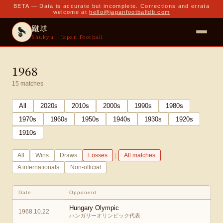
BETA — Data is accurate but incomplete. Corrections and errata
welcome at
hello@japanfootballdb.com
蹴球
Shukyu · Japan Football
1968
15
matches
All
2020
s
2010
s
2000
s
1990
s
1980
s
1970
s
1960
s
1950
s
1940
s
1930
s
1920
s
1910
s
|
All
Wins
Draws
Losses
All matches
A internationals
Non-official
Date
Opponent
Hungary Olympic
1968.10.22
ハンガリーオリンピック代表