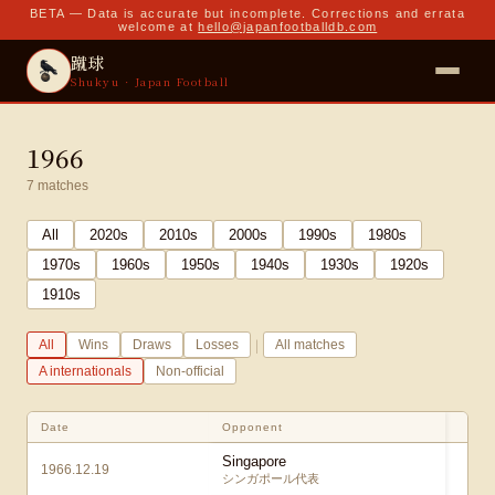
BETA — Data is accurate but incomplete. Corrections and errata
welcome at
hello@japanfootballdb.com
蹴球
Shukyu · Japan Football
1966
7
matches
All
2020
s
2010
s
2000
s
1990
s
1980
s
1970
s
1960
s
1950
s
1940
s
1930
s
1920
s
1910
s
|
All
Wins
Draws
Losses
All matches
A internationals
Non-official
Date
Opponent
S
Singapore
1966.12.19
シンガポール代表