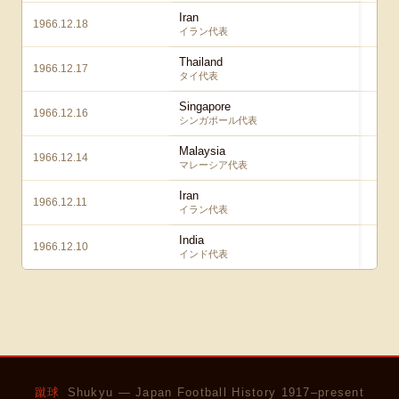
Iran
1966.12.18
イラン代表
Thailand
1966.12.17
タイ代表
Singapore
1966.12.16
シンガポール代表
Malaysia
1966.12.14
マレーシア代表
Iran
1966.12.11
イラン代表
India
1966.12.10
インド代表
蹴球
Shukyu — Japan Football History 1917–present