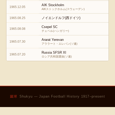
AIK Stockholm
1965.12.05
AIKストックホルム(スウェーデン)
ノイエンドルフ(西ドイツ)
1965.08.25
Csepel SC
1965.08.08
チェペル(ハンガリー)
Ararat Yerevan
1965.07.30
アララート・エレバン(ソ連)
Russia SFSR XI
1965.07.20
ロシア共和国選抜(ソ連)
蹴球
Shukyu — Japan Football History 1917–present