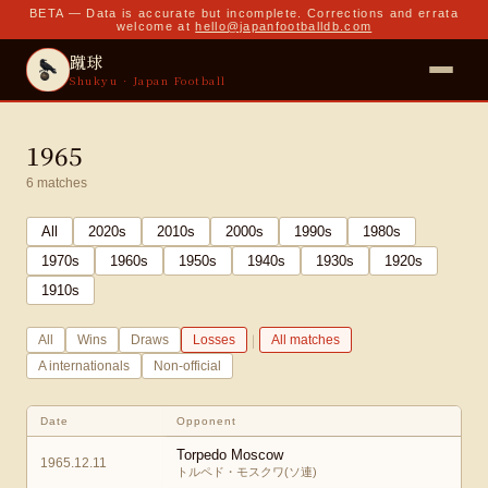
BETA — Data is accurate but incomplete. Corrections and errata
welcome at
hello@japanfootballdb.com
蹴球
Shukyu · Japan Football
1965
6
matches
All
2020
s
2010
s
2000
s
1990
s
1980
s
1970
s
1960
s
1950
s
1940
s
1930
s
1920
s
1910
s
|
All
Wins
Draws
Losses
All matches
A internationals
Non-official
Date
Opponent
Torpedo Moscow
1965.12.11
トルペド・モスクワ(ソ連)