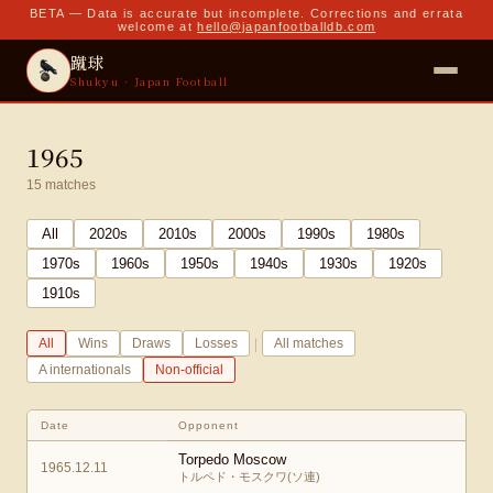
BETA — Data is accurate but incomplete. Corrections and errata
welcome at
hello@japanfootballdb.com
蹴球
Shukyu · Japan Football
1965
15
matches
All
2020
s
2010
s
2000
s
1990
s
1980
s
1970
s
1960
s
1950
s
1940
s
1930
s
1920
s
1910
s
|
All
Wins
Draws
Losses
All matches
A internationals
Non-official
Date
Opponent
Torpedo Moscow
1965.12.11
トルペド・モスクワ(ソ連)