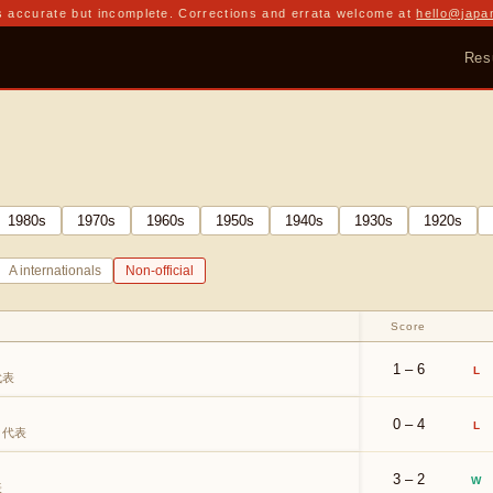
 accurate but incomplete. Corrections and errata welcome at
hello@japa
Res
1980
s
1970
s
1960
s
1950
s
1940
s
1930
s
1920
s
A internationals
Non-official
Score
1 – 6
L
代表
0 – 4
L
ク代表
3 – 2
W
表