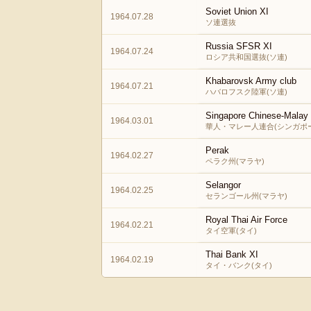
Soviet Union XI
1964.07.28
ソ連選抜
Russia SFSR XI
1964.07.24
ロシア共和国選抜(ソ連)
Khabarovsk Army club
1964.07.21
ハバロフスク陸軍(ソ連)
Singapore Chinese-Malay
1964.03.01
華人・マレー人連合(シンガポ
Perak
1964.02.27
ペラク州(マラヤ)
Selangor
1964.02.25
セランゴール州(マラヤ)
Royal Thai Air Force
1964.02.21
タイ空軍(タイ)
Thai Bank XI
1964.02.19
タイ・バンク(タイ)