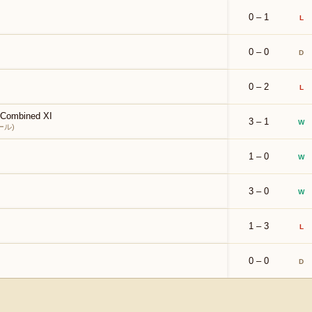
0 – 1
L
0 – 0
D
0 – 2
L
 Combined XI
3 – 1
W
ール)
1 – 0
W
3 – 0
W
1 – 3
L
0 – 0
D