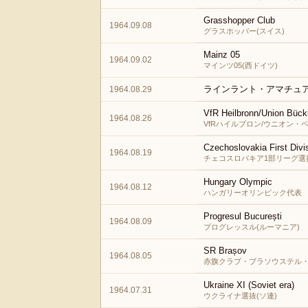
Grasshopper Club
1964.09.08
グラスホッパー(スイス)
Mainz 05
1964.09.02
マインツ05(西ドイツ)
ラインラント・アマチュア
1964.08.29
VfR Heilbronn/Union Büc
1964.08.26
VfRハイルブロン/ウニオン・
Czechoslovakia First Divi
1964.08.19
チェコスロバキア1部リーグ選
Hungary Olympic
1964.08.12
ハンガリーオリンピック代表
Progresul București
1964.08.09
プログレッスル(ルーマニア)
SR Brașov
1964.08.05
赤旗クラブ・ブラソウステル・
Ukraine XI (Soviet era)
1964.07.31
ウクライナ選抜(ソ連)