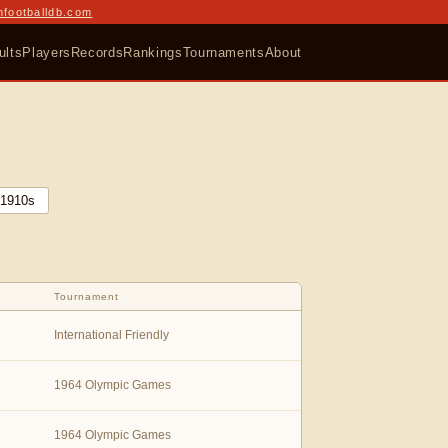
nfootballdb.com
ults
Players
Records
Rankings
Tournaments
About
1910
s
Tournament
International Friendly
1964 Olympic Games
1964 Olympic Games