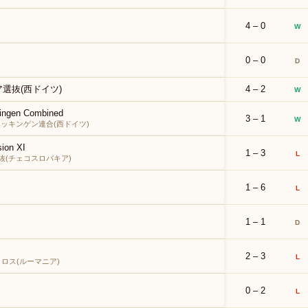
4 – 0
W
0 – 0
D
選抜(西ドイツ)
4 – 2
W
kingen Combined
3 – 1
W
ベッキンゲン連合(西ドイツ)
sion XI
1 – 3
L
抜(チェコスロバキア)
1 – 6
L
1 – 1
D
2 – 3
L
ロス(ルーマニア)
0 – 2
L