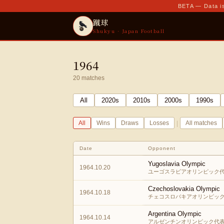
BETA — Data is
蹴球
Shukyu · Japan Football
1964
20
matches
All
2020
s
2010
s
2000
s
1990
s
|
All
Wins
Draws
Losses
All matches
Date
Opponent
Yugoslavia Olympic
1964.10.20
ユーゴスラビアオリンピック
Czechoslovakia Olympic
1964.10.18
チェコスロバキアオリンピッ
Argentina Olympic
1964.10.14
アルゼンチンオリンピック代