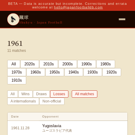
BETA — Data is accurate but incomplete. Corrections and errata
welcome at
hello@japanfootballdb.com
蹴球
Shukyu · Japan Football
1961
11
matches
All
2020
s
2010
s
2000
s
1990
s
1980
s
1970
s
1960
s
1950
s
1940
s
1930
s
1920
s
1910
s
|
All
Wins
Draws
Losses
All matches
A internationals
Non-official
Date
Opponent
Yugoslavia
1961.11.28
ユーゴスラビア代表