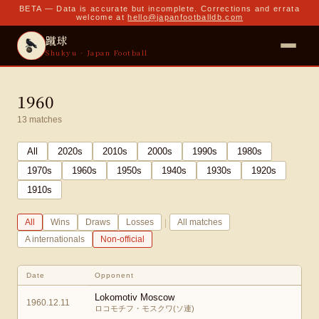
BETA — Data is accurate but incomplete. Corrections and errata
welcome at
hello@japanfootballdb.com
蹴球
Shukyu · Japan Football
1960
13
matches
All
2020
s
2010
s
2000
s
1990
s
1980
s
1970
s
1960
s
1950
s
1940
s
1930
s
1920
s
1910
s
|
All
Wins
Draws
Losses
All matches
A internationals
Non-official
Date
Opponent
Lokomotiv Moscow
1960.12.11
ロコモチフ・モスクワ(ソ連)